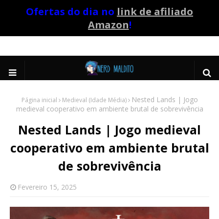
Ofertas do dia no
link de afiliado
Amazon
!
Nested Lands | Jogo
Página inicial
Medieval (Idade Média)
medieval cooperativo em ambiente brutal de sobrevivência
Nested Lands | Jogo medieval
cooperativo em ambiente brutal
de sobrevivência
Fevereiro 15, 2025