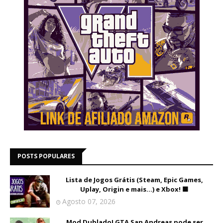
POSTS POPULARES
Lista de Jogos Grátis (Steam, Epic Games,
Uplay, Origin e mais...) e Xbox! 🟩
Agosto 07, 2026
Mod Dublado! GTA San Andreas pode ser