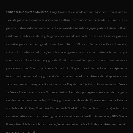
SOBRE O BLOG NERD MALDITO:
Lançado em 2007, é focado em conteúdo nerd, com reviews e
dicas de games e assuntos relacionados a cultura pop como filmes, séries de TV. É um site de
games atualizado diariamente com notícias variadas, indo desde jogos grátis a tutoriais. Usa o
estilo mais tradicional de blog de games, ao invés do estilo de portal de notícias de games e
assuntos geek e nerd em geral como o Jovem Nerd, IGN Brasil, Game Vicio, Ovicio, Omelete,
entre outros sites de informações sobre video games. Sendo assim, costuma ter um toque
mais pessoal. As notícias de jogos de PC são mais padrões por aqui, com dicas sobre as
plataformas como Steam, Epic Games Store, GOG, Origin, Ubisoft Connect e outras. Apesar de
tudo, como boa parte dos jogos eletrônicos de computador também estão disponíveis nos
consoles, também sempre terão notícias sobre Playstation 5 (e PS4), notícias sobre Xbox Series
S e Series X e notícias sobre a Nintendo Switch. Além das postagens diárias, existem alguns
eventos semanais como o Top 10 dos jogos mais vendidos de PC, mensais como a lista de
novidades da PS Plus, Xbox Live Games with Gold (Xbox Game Pass Ultimate) e também
assuntos relacionados a streaming como as novidades da Netflix, Prime Video, HBO Max e
Disney Plus. Melhores ofertas, promoções e descontos da Black Friday também sempre são
postadas anualmente!