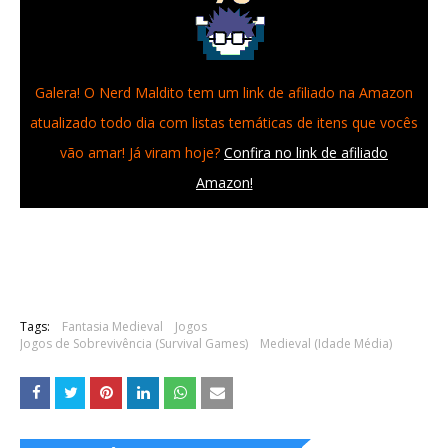
Galera! O Nerd Maldito tem um link de afiliado na Amazon
atualizado todo dia com listas temáticas de itens que vocês
vão amar! Já viram hoje?
Confira no link de afiliado
Amazon!
Tags:
Fantasia Medieval
Jogos
Jogos de Sobrevivência (Survival Games)
Medieval (Idade Média)