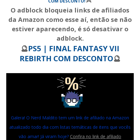
COM DESCONTO!
O adblock bloqueia links de afiliados
da Amazon como esse aí, então se não
estiver aparecendo, é só desativar o
adblock.
🔮
PS5 | FINAL FANTASY VII
REBIRTH COM DESCONTO
🔮
Galera! O Nerd Maldito tem um link de afiliado na Amazon
atualizado todo dia com listas temáticas de itens que vocês
vão amar! Já viram hoje?
Confira no link de afiliado