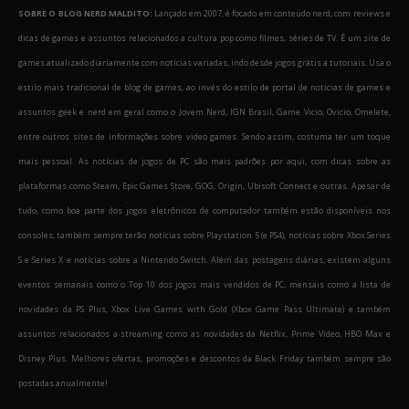
SOBRE O BLOG NERD MALDITO:
Lançado em 2007, é focado em conteúdo nerd, com reviews e
dicas de games e assuntos relacionados a cultura pop como filmes, séries de TV. É um site de
games atualizado diariamente com notícias variadas, indo desde jogos grátis a tutoriais. Usa o
estilo mais tradicional de blog de games, ao invés do estilo de portal de notícias de games e
assuntos geek e nerd em geral como o Jovem Nerd, IGN Brasil, Game Vicio, Ovicio, Omelete,
entre outros sites de informações sobre video games. Sendo assim, costuma ter um toque
mais pessoal. As notícias de jogos de PC são mais padrões por aqui, com dicas sobre as
plataformas como Steam, Epic Games Store, GOG, Origin, Ubisoft Connect e outras. Apesar de
tudo, como boa parte dos jogos eletrônicos de computador também estão disponíveis nos
consoles, também sempre terão notícias sobre Playstation 5 (e PS4), notícias sobre Xbox Series
S e Series X e notícias sobre a Nintendo Switch. Além das postagens diárias, existem alguns
eventos semanais como o Top 10 dos jogos mais vendidos de PC, mensais como a lista de
novidades da PS Plus, Xbox Live Games with Gold (Xbox Game Pass Ultimate) e também
assuntos relacionados a streaming como as novidades da Netflix, Prime Video, HBO Max e
Disney Plus. Melhores ofertas, promoções e descontos da Black Friday também sempre são
postadas anualmente!