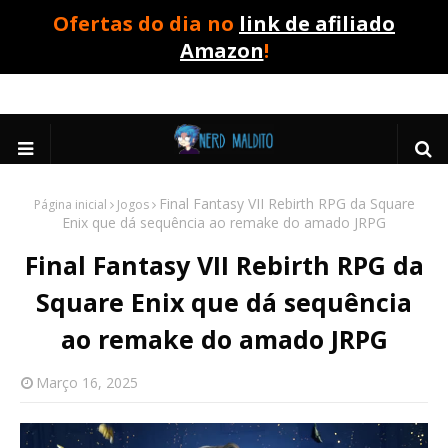
Ofertas do dia no
link de afiliado
Amazon
!
Final Fantasy VII Rebirth RPG da Square
Página inicial
Jogos
Enix que dá sequência ao remake do amado JRPG
Final Fantasy VII Rebirth RPG da
Square Enix que dá sequência
ao remake do amado JRPG
Março 16, 2025