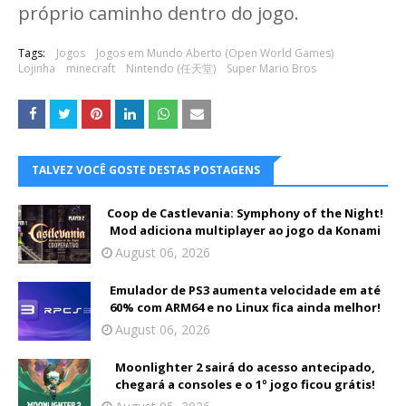
próprio caminho dentro do jogo.
Tags:
Jogos
Jogos em Mundo Aberto (Open World Games)
Lojinha
minecraft
Nintendo (任天堂)
Super Mario Bros
TALVEZ VOCÊ GOSTE DESTAS POSTAGENS
Coop de Castlevania: Symphony of the Night!
Mod adiciona multiplayer ao jogo da Konami
August 06, 2026
Emulador de PS3 aumenta velocidade em até
60% com ARM64 e no Linux fica ainda melhor!
August 06, 2026
Moonlighter 2 sairá do acesso antecipado,
chegará a consoles e o 1º jogo ficou grátis!