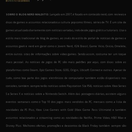
SOBRE O BLOG NERD MALDITO:
Lançado em 2007, é focado em conteúdo nerd, com reviews e
dicas de games e assuntos relacionados a cultura pop como filmes, séries de TV. É um site de
games atualizado diariamente com notícias variadas, indo desde jogos grátis a tutoriais. Usa o
estilo mais tradicional de blog de games, ao invés do estilo de portal de notícias de games e
assuntos geek e nerd em geral como o Jovem Nerd, IGN Brasil, Game Vicio, Ovicio, Omelete,
entre outros sites de informações sobre video games. Sendo assim, costuma ter um toque
mais pessoal. As notícias de jogos de PC são mais padrões por aqui, com dicas sobre as
plataformas como Steam, Epic Games Store, GOG, Origin, Ubisoft Connect e outras. Apesar de
tudo, como boa parte dos jogos eletrônicos de computador também estão disponíveis nos
consoles, também sempre terão notícias sobre Playstation 5 (e PS4), notícias sobre Xbox Series
S e Series X e notícias sobre a Nintendo Switch. Além das postagens diárias, existem alguns
eventos semanais como o Top 10 dos jogos mais vendidos de PC, mensais como a lista de
novidades da PS Plus, Xbox Live Games with Gold (Xbox Game Pass Ultimate) e também
assuntos relacionados a streaming como as novidades da Netflix, Prime Video, HBO Max e
Disney Plus. Melhores ofertas, promoções e descontos da Black Friday também sempre são