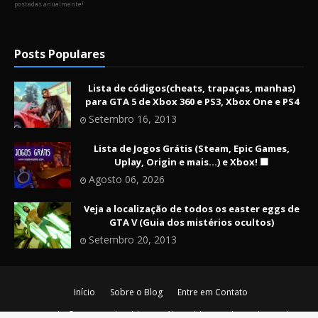
postadas anualmente!
Posts Populares
Lista de códigos(cheats, trapaças, manhas)
para GTA 5 de Xbox 360 e PS3, Xbox One e PS4
Setembro 16, 2013
Lista de Jogos Grátis (Steam, Epic Games,
Uplay, Origin e mais...) e Xbox! 🟩
Agosto 06, 2026
Veja a localização de todos os easter eggs de
GTA V (Guia dos mistérios ocultos)
Setembro 20, 2013
Início
Sobre o Blog
Entre em Contato
Copyright ©
2026
Nerd Maldito - O último blog nerd vivo da era de