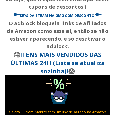
cupons de descontos!)
🔑
🔑
KEYS DA STEAM
NA GMG COM DESCONTO!
O adblock bloqueia links de afiliados
da Amazon como esse aí, então se não
estiver aparecendo, é só desativar o
adblock.
😱
ITENS MAIS VENDIDOS DAS
ÚLTIMAS 24H (Lista se atualiza
sozinha)!
😱
Galera! O Nerd Maldito tem um link de afiliado na Amazon