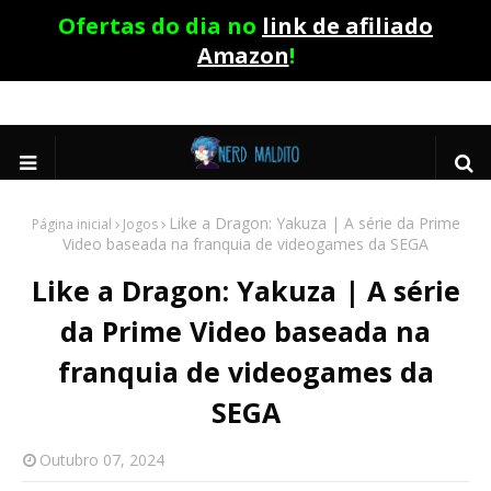
Ofertas do dia no
link de afiliado
Amazon
!
Like a Dragon: Yakuza | A série da Prime
Página inicial
Jogos
Video baseada na franquia de videogames da SEGA
Like a Dragon: Yakuza | A série
da Prime Video baseada na
franquia de videogames da
SEGA
Outubro 07, 2024