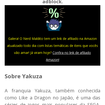
adblock.
Galera! O Nerd Maldito tem um link de afiliado na Amazon
atualizado todo dia com listas temáticas de itens que vocês
vão amar! Já viram hoje?
Confira no link de afiliado
Amazon!
Sobre Yakuza
A franquia Yakuza, também conhecida
como Like a Dragon no Japão, é uma das
séries de jogos mais populares da SEGA.