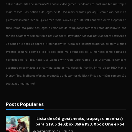
entre outros sites de informações sobre video games. Sendo assim, costuma ter um toque
mais pessoal. As notícias de jogos de PC são mais padrões por aqui, com dicas sobre as
plataformas como Steam, Epic Games Store, GOG, Origin, Ubisoft Connect e outras. Apesar de
tudo, como boa parte dos jogos eletrônicos de computador também estão disponíveis nos
consoles, também sempre terão notícias sobre Playstation 5 (e PS4), notícias sobre Xbox Series
S e Series X e notícias sobre a Nintendo Switch. Além das postagens diárias, existem alguns
eventos semanais como o Top 10 dos jogos mais vendidos de PC, mensais como a lista de
novidades da PS Plus, Xbox Live Games with Gold (Xbox Game Pass Ultimate) e também
assuntos relacionados a streaming como as novidades da Netflix, Prime Video, HBO Max e
Disney Plus. Melhores ofertas, promoções e descontos da Black Friday também sempre são
postadas anualmente!
Posts Populares
Lista de códigos(cheats, trapaças, manhas)
para GTA 5 de Xbox 360 e PS3, Xbox One e PS4
Setembro 16, 2013