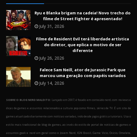
Ryu e Blanka brigam na cadeia! Novo trecho do
filme de Street Fighter é apresentado!
July 31, 2026
Filme de Resident Evil terá liberdade artística
do diretor, que eplica o motivo de ser
diferente
July 26, 2026
Falece Sam Neill, ator de Jurassic Park que
marcou uma geração com papéis variados
July 14, 2026
SOBRE O BLOG NERD MALDITO:
Lançado em 2007, é focado em conteúdo nerd, com reviews e
dicas de games e assuntos relacionados a cultura pop como filmes, séries de TV. É um site de
games atualizado diariamente com notícias variadas, indo desde jogos grátis a tutoriais. Usa o
estilo mais tradicional de blog de games, ao invés do estilo de portal de notícias de games e
assuntos geek e nerd em geral como o Jovem Nerd, IGN Brasil, Game Vicio, Ovicio, Omelete,