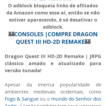
O adblock bloqueia links de afiliados
da Amazon como esse aí, então se não
estiver aparecendo, é só desativar o
adblock.
🏰
CONSOLES |COMPRE DRAGON
QUEST III HD-2D REMAKE
🏰
Dragon Quest III HD-2D Remake | JRPG
clássico amado e atualizado para
versão tunada!
Apesar da imensa popularidade de
ambientes medievais ocidentais, como
Fogo & Sangue
ou o
mundo do Senhor dos
Anéis
, o Japão também tem seus universos