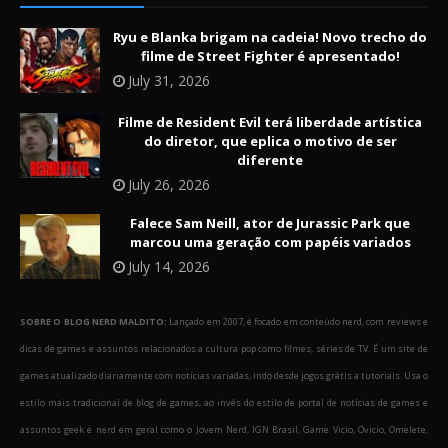
Ryu e Blanka brigam na cadeia! Novo trecho do
filme de Street Fighter é apresentado!
July 31, 2026
Filme de Resident Evil terá liberdade artística
do diretor, que eplica o motivo de ser
diferente
July 26, 2026
Falece Sam Neill, ator de Jurassic Park que
marcou uma geração com papéis variados
July 14, 2026
SOBRE O BLOG NERD MALDITO:
Lançado em 2007, é focado em conteúdo nerd, com reviews e
dicas de games e assuntos relacionados a cultura pop como filmes, séries de TV. É um site de
games atualizado diariamente com notícias variadas, indo desde jogos grátis a tutoriais. Usa o
estilo mais tradicional de blog de games, ao invés do estilo de portal de notícias de games e
assuntos geek e nerd em geral como o Jovem Nerd, IGN Brasil, Game Vicio, Ovicio, Omelete,