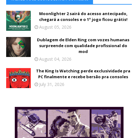
Moonlighter 2 sairá do acesso antecipado,
chegará a consoles e o 1º jogo ficou grátis!
August 05, 2026
Dublagem de Elden Ring com vozes humanas
surpreende com qualidade profissional do
mod
August 04, 2026
The King Is Watching perde exclusividade pra
PC finalmente e recebe bersão pra consoles
July 31, 2026