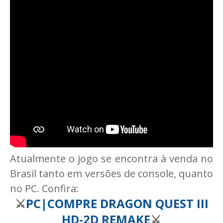
Atualmente o jogo se encontra à venda no
Brasil tanto em versões de console, quanto
no PC. Confira:
⚔️
PC
|COMPRE DRAGON QUEST III
HD-2D REMAKE
⚔️