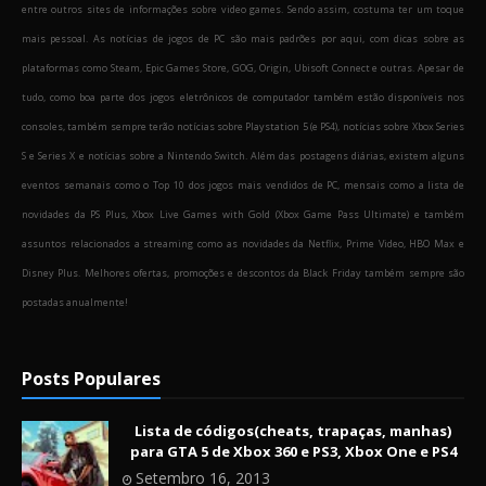
entre outros sites de informações sobre video games. Sendo assim, costuma ter um toque
mais pessoal. As notícias de jogos de PC são mais padrões por aqui, com dicas sobre as
plataformas como Steam, Epic Games Store, GOG, Origin, Ubisoft Connect e outras. Apesar de
tudo, como boa parte dos jogos eletrônicos de computador também estão disponíveis nos
consoles, também sempre terão notícias sobre Playstation 5 (e PS4), notícias sobre Xbox Series
S e Series X e notícias sobre a Nintendo Switch. Além das postagens diárias, existem alguns
eventos semanais como o Top 10 dos jogos mais vendidos de PC, mensais como a lista de
novidades da PS Plus, Xbox Live Games with Gold (Xbox Game Pass Ultimate) e também
assuntos relacionados a streaming como as novidades da Netflix, Prime Video, HBO Max e
Disney Plus. Melhores ofertas, promoções e descontos da Black Friday também sempre são
postadas anualmente!
Posts Populares
Lista de códigos(cheats, trapaças, manhas)
para GTA 5 de Xbox 360 e PS3, Xbox One e PS4
Setembro 16, 2013