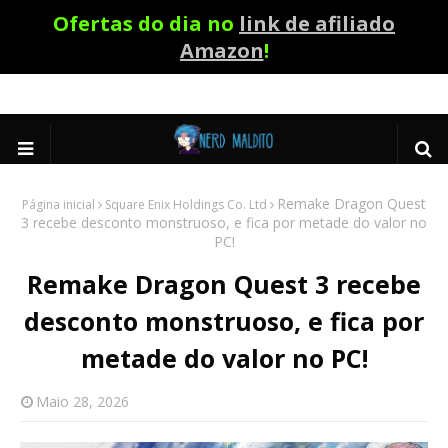
Ofertas do dia no
link de afiliado
Amazon
!
Remake Dragon Quest
Página inicial
Square Enix Holdings Co. Ltd
3 recebe desconto monstruoso, e fica por metade do valor no
PC!
Remake Dragon Quest 3 recebe
desconto monstruoso, e fica por
metade do valor no PC!
Maio 28, 2026