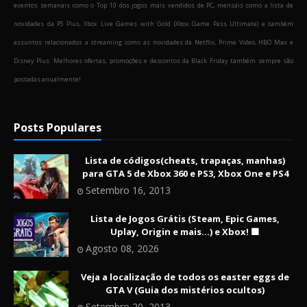
eventos semanais como o Top 10 dos jogos mais vendidos de PC, mensais como a lista de
novidades da PS Plus, Xbox Live Games with Gold (Xbox Game Pass Ultimate) e também
assuntos relacionados a streaming como as novidades da Netflix, Prime Video, HBO Max e
Disney Plus. Melhores ofertas, promoções e descontos da Black Friday também sempre são
postadas anualmente!
Posts Populares
Lista de códigos(cheats, trapaças, manhas)
para GTA 5 de Xbox 360 e PS3, Xbox One e PS4
Setembro 16, 2013
Lista de Jogos Grátis (Steam, Epic Games,
Uplay, Origin e mais...) e Xbox! 🟩
Agosto 08, 2026
Veja a localização de todos os easter eggs de
GTA V (Guia dos mistérios ocultos)
Setembro 20, 2013