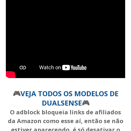
🎮
VEJA TODOS OS MODELOS DE
DUALSENSE
🎮
O adblock bloqueia links de afiliados
da Amazon como esse aí, então se não
estiver aparecendo, é só desativar o