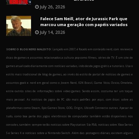
July 26, 2026
Falece Sam Neill, ator de Jurassic Park que
marcou uma geração com papéis variados
July 14, 2026
SOBRE O BLOG NERD MALDITO:
Lançado em 2007, é focado em conteúdo nerd, com reviews e
dicas de games e assuntos relacionados a cultura pop como filmes, séries de TV. É um site de
games atualizado diariamente com notícias variadas, indo desde jogos grátis a tutoriais. Usa o
estilo mais tradicional de blog de games, ao invés do estilo de portal de notícias de games e
assuntos geek e nerd em geral como o Jovem Nerd, IGN Brasil, Game Vicio, Ovicio, Omelete,
entre outros sites de informações sobre video games. Sendo assim, costuma ter um toque
mais pessoal. As notícias de jogos de PC são mais padrões por aqui, com dicas sobre as
plataformas como Steam, Epic Games Store, GOG, Origin, Ubisoft Connect e outras. Apesar de
tudo, como boa parte dos jogos eletrônicos de computador também estão disponíveis nos
consoles, também sempre terão notícias sobre Playstation 5 (e PS4), notícias sobre Xbox Series
S e Series X e notícias sobre a Nintendo Switch. Além das postagens diárias, existem alguns