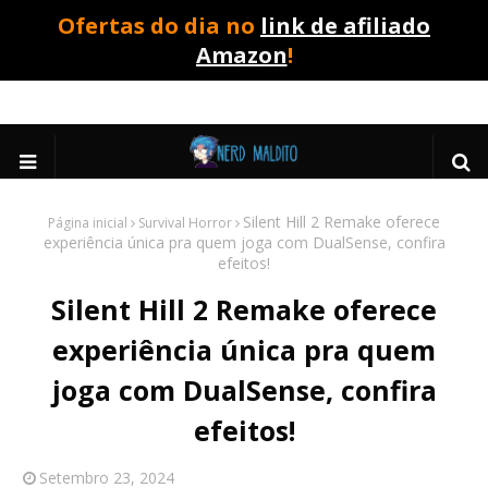
Ofertas do dia no
link de afiliado
Amazon
!
Silent Hill 2 Remake oferece
Página inicial
Survival Horror
experiência única pra quem joga com DualSense, confira
efeitos!
Silent Hill 2 Remake oferece
experiência única pra quem
joga com DualSense, confira
efeitos!
Setembro 23, 2024