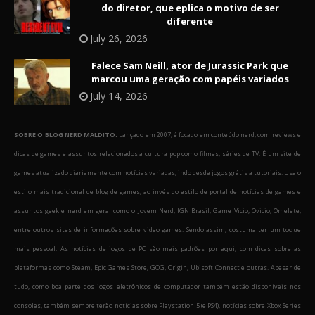
do diretor, que eplica o motivo de ser
diferente
July 26, 2026
Falece Sam Neill, ator de Jurassic Park que
marcou uma geração com papéis variados
July 14, 2026
SOBRE O BLOG NERD MALDITO:
Lançado em 2007, é focado em conteúdo nerd, com reviews e
dicas de games e assuntos relacionados a cultura pop como filmes, séries de TV. É um site de
games atualizado diariamente com notícias variadas, indo desde jogos grátis a tutoriais. Usa o
estilo mais tradicional de blog de games, ao invés do estilo de portal de notícias de games e
assuntos geek e nerd em geral como o Jovem Nerd, IGN Brasil, Game Vicio, Ovicio, Omelete,
entre outros sites de informações sobre video games. Sendo assim, costuma ter um toque
mais pessoal. As notícias de jogos de PC são mais padrões por aqui, com dicas sobre as
plataformas como Steam, Epic Games Store, GOG, Origin, Ubisoft Connect e outras. Apesar de
tudo, como boa parte dos jogos eletrônicos de computador também estão disponíveis nos
consoles, também sempre terão notícias sobre Playstation 5 (e PS4), notícias sobre Xbox Series