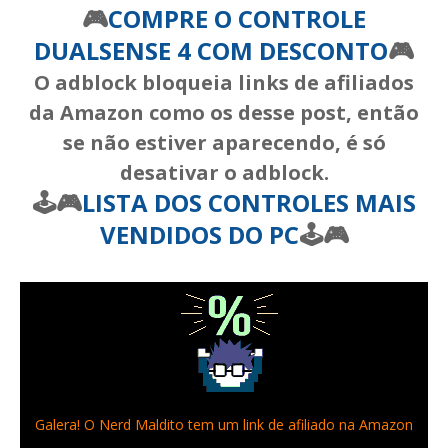
🎮
COMPRE O CONTROLE
DUALSENSE 4 COM DESCONTO
🎮
O adblock bloqueia links de afiliados
da Amazon como os desse post, então
se não estiver aparecendo, é só
desativar o adblock.
🕹️🎮
LISTA DOS CONTROLES MAIS
VENDIDOS DO PC
🕹️🎮
Galera! O Nerd Maldito tem um link de afiliado na Amazon