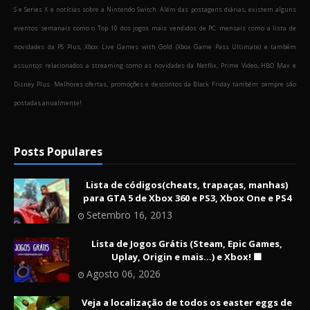
S e Series X e notícias sobre a Nintendo Switch. Além das postagens diárias, existem alguns
eventos semanais como o Top 10 dos jogos mais vendidos de PC, mensais como a lista de
novidades da PS Plus, Xbox Live Games with Gold (Xbox Game Pass Ultimate) e também
assuntos relacionados a streaming como as novidades da Netflix, Prime Video, HBO Max e
Disney Plus. Melhores ofertas, promoções e descontos da Black Friday também sempre são
postadas anualmente!
Posts Populares
Lista de códigos(cheats, trapaças, manhas)
para GTA 5 de Xbox 360 e PS3, Xbox One e PS4
Setembro 16, 2013
Lista de Jogos Grátis (Steam, Epic Games,
Uplay, Origin e mais...) e Xbox! 🟩
Agosto 06, 2026
Veja a localização de todos os easter eggs de