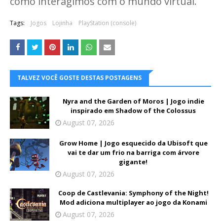
como interagimos com o mundo virtual.
Tags:
Jogos
Lojinha
PlayStation (console)
TALVEZ VOCÊ GOSTE DESTAS POSTAGENS
Nyra and the Garden of Moros | Jogo indie
inspirado em Shadow of the Colossus
August 07, 2026
Grow Home | Jogo esquecido da Ubisoft que
vai te dar um frio na barriga com árvore
gigante!
August 07, 2026
Coop de Castlevania: Symphony of the Night!
Mod adiciona multiplayer ao jogo da Konami
August 07, 2026