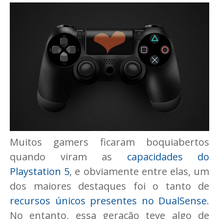
Muitos gamers ficaram boquiabertos
quando viram as
capacidades do
Playstation 5
, e obviamente entre elas, um
dos maiores destaques foi o tanto de
recursos únicos presentes no DualSense
.
No entanto, essa geração teve algo de