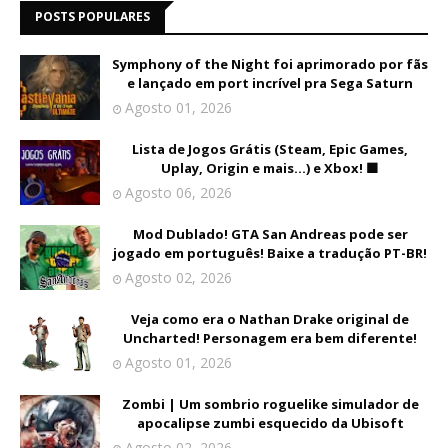
POSTS POPULARES
Symphony of the Night foi aprimorado por fãs
e lançado em port incrível pra Sega Saturn
Agosto 01, 2026
Lista de Jogos Grátis (Steam, Epic Games,
Uplay, Origin e mais...) e Xbox! 🟩
Agosto 06, 2026
Mod Dublado! GTA San Andreas pode ser
jogado em português! Baixe a tradução PT-BR!
Agosto 02, 2026
Veja como era o Nathan Drake original de
Uncharted! Personagem era bem diferente!
Agosto 01, 2026
Zombi | Um sombrio roguelike simulador de
apocalipse zumbi esquecido da Ubisoft
Agosto 02, 2026