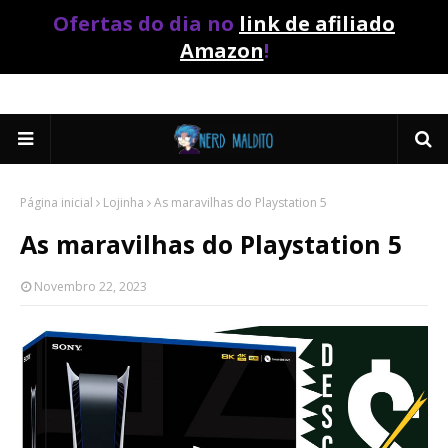
Ofertas do dia no
link de afiliado
Amazon
!
Página inicial
Lojinha
As maravilhas do Playstation 5
As maravilhas do Playstation 5
Novembro 22, 2023