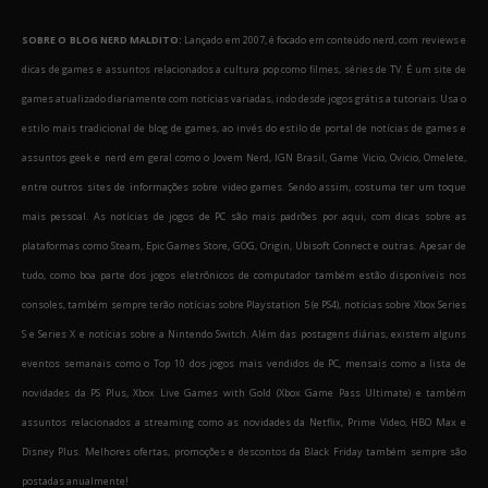
SOBRE O BLOG NERD MALDITO:
Lançado em 2007, é focado em conteúdo nerd, com reviews e
dicas de games e assuntos relacionados a cultura pop como filmes, séries de TV. É um site de
games atualizado diariamente com notícias variadas, indo desde jogos grátis a tutoriais. Usa o
estilo mais tradicional de blog de games, ao invés do estilo de portal de notícias de games e
assuntos geek e nerd em geral como o Jovem Nerd, IGN Brasil, Game Vicio, Ovicio, Omelete,
entre outros sites de informações sobre video games. Sendo assim, costuma ter um toque
mais pessoal. As notícias de jogos de PC são mais padrões por aqui, com dicas sobre as
plataformas como Steam, Epic Games Store, GOG, Origin, Ubisoft Connect e outras. Apesar de
tudo, como boa parte dos jogos eletrônicos de computador também estão disponíveis nos
consoles, também sempre terão notícias sobre Playstation 5 (e PS4), notícias sobre Xbox Series
S e Series X e notícias sobre a Nintendo Switch. Além das postagens diárias, existem alguns
eventos semanais como o Top 10 dos jogos mais vendidos de PC, mensais como a lista de
novidades da PS Plus, Xbox Live Games with Gold (Xbox Game Pass Ultimate) e também
assuntos relacionados a streaming como as novidades da Netflix, Prime Video, HBO Max e
Disney Plus. Melhores ofertas, promoções e descontos da Black Friday também sempre são
postadas anualmente!