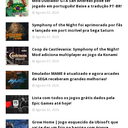
Mod Dublado! GTA San Andreas pode ser
jogado em português! Baixe a tradução PT-BR!
Agosto 02, 2026
Symphony of the Night foi aprimorado por fãs
e lançado em port incrível pra Sega Saturn
Agosto 01, 2026
Coop de Castlevania: Symphony of the Night!
Mod adiciona multiplayer ao jogo da Konami
Agosto 07, 2026
Emulador MAME é atualizado e agora arcades
da SEGA receberam grandes melhorias!
Agosto 04, 2026
Lista com todos os jogos grátis dados pela
Epic Games até hoje!
Agosto 02, 2026
Grow Home | Jogo esquecido da Ubisoft que
vai te dar um frio na barriga com árvore