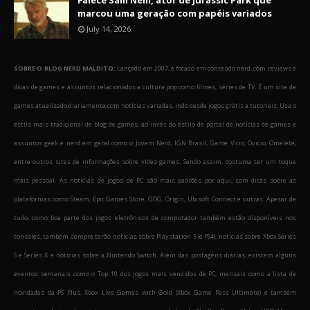
Falece Sam Neill, ator de Jurassic Park que
marcou uma geração com papéis variados
July 14, 2026
SOBRE O BLOG NERD MALDITO:
Lançado em 2007, é focado em conteúdo nerd, com reviews e
dicas de games e assuntos relacionados a cultura pop como filmes, séries de TV. É um site de
games atualizado diariamente com notícias variadas, indo desde jogos grátis a tutoriais. Usa o
estilo mais tradicional de blog de games, ao invés do estilo de portal de notícias de games e
assuntos geek e nerd em geral como o Jovem Nerd, IGN Brasil, Game Vicio, Ovicio, Omelete,
entre outros sites de informações sobre video games. Sendo assim, costuma ter um toque
mais pessoal. As notícias de jogos de PC são mais padrões por aqui, com dicas sobre as
plataformas como Steam, Epic Games Store, GOG, Origin, Ubisoft Connect e outras. Apesar de
tudo, como boa parte dos jogos eletrônicos de computador também estão disponíveis nos
consoles, também sempre terão notícias sobre Playstation 5 (e PS4), notícias sobre Xbox Series
S e Series X e notícias sobre a Nintendo Switch. Além das postagens diárias, existem alguns
eventos semanais como o Top 10 dos jogos mais vendidos de PC, mensais como a lista de
novidades da PS Plus, Xbox Live Games with Gold (Xbox Game Pass Ultimate) e também