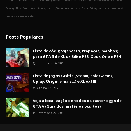
assuntos relacionados a streaming como as novidades da Netflix, Prime Video, HBO Max e
Disney Plus. Melhores ofertas, promoções e descontos da Black Friday também sempre são
postadas anualmente!
Posts Populares
Lista de códigos(cheats, trapaças, manhas)
para GTA 5 de Xbox 360 e PS3, Xbox One e PS4
Setembro 16, 2013
Lista de Jogos Grátis (Steam, Epic Games,
Uplay, Origin e mais...) e Xbox! 🟩
Agosto 06, 2026
Veja a localização de todos os easter eggs de
GTA V (Guia dos mistérios ocultos)
Setembro 20, 2013