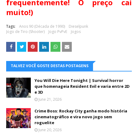
frequentemente! O preço cai
muito!)
Tags:
Anos 90 (Década de 1990)
Dieselpunk
Jogo de Tiro (Shooter)
Jogo PvPvE
Jogos
TALVEZ VOCÊ GOSTE DESTAS POSTAGENS
You Will Die Here Tonight | Survival horror
que homenageia Resident Evil e varia entre 2D
e 3D
June 21, 2026
Crime Boss: Rockay City ganha modo história
cinematográfico e vira novo jogo sem
roguelite
June 20, 2026