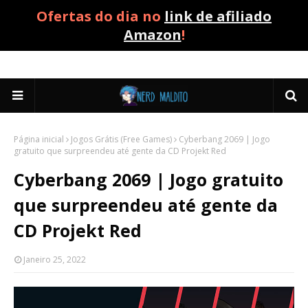
Ofertas do dia no
link de afiliado
Amazon
!
Página inicial
Jogos Grátis (Free Games)
Cyberbang 2069 | Jogo
gratuito que surpreendeu até gente da CD Projekt Red
Cyberbang 2069 | Jogo gratuito
que surpreendeu até gente da
CD Projekt Red
Janeiro 25, 2022