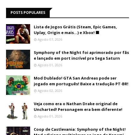
POSTS POPULARES
Lista de Jogos Grátis (Steam, Epic Games,
Uplay, Origin e mais...) e Xbox! 🟩
Agosto 07, 2026
Symphony of the Night foi aprimorado por fãs
e lançado em port incrível pra Sega Saturn
Agosto 01, 2026
Mod Dublado! GTA San Andreas pode ser
jogado em português! Baixe a tradução PT-BR!
Agosto 02, 2026
Veja como era o Nathan Drake original de
Uncharted! Personagem era bem diferente!
Agosto 01, 2026
Coop de Castlevania: Symphony of the Night!
Mod adiciona multiplayer ao jogo da Konami