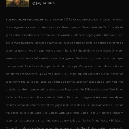
July 14, 2026
SOBRE O BLOG NERD MALDITO:
Lançado em 2007, é focado em conteúdo nerd, com reviews e
dicas de games e assuntos relacionados a cultura pop como filmes, séries de TV. É um site de
games atualizado diariamente com notícias variadas, indo desde jogos grátis a tutoriais. Usa o
estilo mais tradicional de blog de games, ao invés do estilo de portal de notícias de games e
assuntos geek e nerd em geral como o Jovem Nerd, IGN Brasil, Game Vicio, Ovicio, Omelete,
entre outros sites de informações sobre video games. Sendo assim, costuma ter um toque
mais pessoal. As notícias de jogos de PC são mais padrões por aqui, com dicas sobre as
plataformas como Steam, Epic Games Store, GOG, Origin, Ubisoft Connect e outras. Apesar de
tudo, como boa parte dos jogos eletrônicos de computador também estão disponíveis nos
consoles, também sempre terão notícias sobre Playstation 5 (e PS4), notícias sobre Xbox Series
S e Series X e notícias sobre a Nintendo Switch. Além das postagens diárias, existem alguns
eventos semanais como o Top 10 dos jogos mais vendidos de PC, mensais como a lista de
novidades da PS Plus, Xbox Live Games with Gold (Xbox Game Pass Ultimate) e também
assuntos relacionados a streaming como as novidades da Netflix, Prime Video, HBO Max e
Disney Plus. Melhores ofertas, promoções e descontos da Black Friday também sempre são