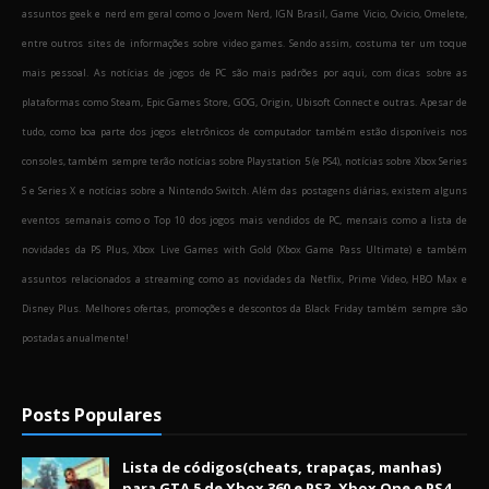
assuntos geek e nerd em geral como o Jovem Nerd, IGN Brasil, Game Vicio, Ovicio, Omelete,
entre outros sites de informações sobre video games. Sendo assim, costuma ter um toque
mais pessoal. As notícias de jogos de PC são mais padrões por aqui, com dicas sobre as
plataformas como Steam, Epic Games Store, GOG, Origin, Ubisoft Connect e outras. Apesar de
tudo, como boa parte dos jogos eletrônicos de computador também estão disponíveis nos
consoles, também sempre terão notícias sobre Playstation 5 (e PS4), notícias sobre Xbox Series
S e Series X e notícias sobre a Nintendo Switch. Além das postagens diárias, existem alguns
eventos semanais como o Top 10 dos jogos mais vendidos de PC, mensais como a lista de
novidades da PS Plus, Xbox Live Games with Gold (Xbox Game Pass Ultimate) e também
assuntos relacionados a streaming como as novidades da Netflix, Prime Video, HBO Max e
Disney Plus. Melhores ofertas, promoções e descontos da Black Friday também sempre são
postadas anualmente!
Posts Populares
Lista de códigos(cheats, trapaças, manhas)
para GTA 5 de Xbox 360 e PS3, Xbox One e PS4