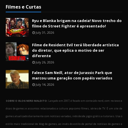
Filmes e Curtas
Ryu e Blanka brigam na cadeia! Novo trecho do
filme de Street Fighter é apresentado!
July 31, 2026
Filme de Resident Evil terá liberdade artística
do diretor, que eplica o motivo de ser
diferente
July 26, 2026
Falece Sam Neill, ator de Jurassic Park que
marcou uma geração com papéis variados
July 14, 2026
SOBRE O BLOG NERD MALDITO:
Lançado em 2007, é focado em conteúdo nerd, com reviews e
dicas de games e assuntos relacionados a cultura pop como filmes, séries de TV. É um site de
games atualizado diariamente com notícias variadas, indo desde jogos grátis a tutoriais. Usa o
estilo mais tradicional de blog de games, ao invés do estilo de portal de notícias de games e