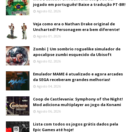
jogado em português! Baixe a tradução PT-BR!
Agosto 02, 2026
Veja como era o Nathan Drake original de
Uncharted! Personagem era bem diferente!
Agosto 01, 2026
Zombi | Um sombrio roguelike simulador de
apocalipse zumbi esquecido da Ubisoft
Agosto 02, 2026
Emulador MAME é atualizado e agora arcades
da SEGA receberam grandes melhorias!
Agosto 04, 2026
Coop de Castlevania: Symphony of the Night!
Mod adiciona multiplayer ao jogo da Konami
Agosto 06, 2026
Lista com todos os jogos grátis dados pela
Epic Games até hoje!