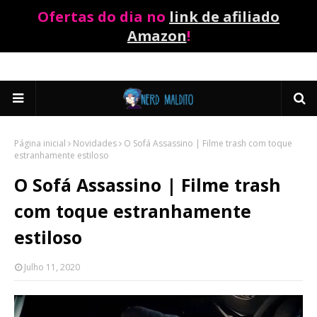
Ofertas do dia no
link de afiliado
Amazon
!
Página inicial
Novidades
O Sofá Assassino | Filme trash com toque
estranhamente estiloso
O Sofá Assassino | Filme trash
com toque estranhamente
estiloso
Julho 11, 2020