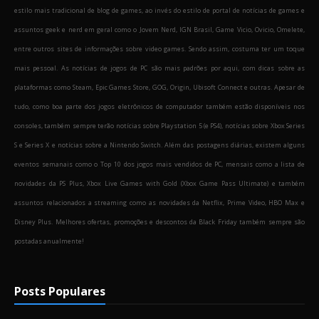
estilo mais tradicional de blog de games, ao invés do estilo de portal de notícias de games e
assuntos geek e nerd em geral como o Jovem Nerd, IGN Brasil, Game Vicio, Ovicio, Omelete,
entre outros sites de informações sobre video games. Sendo assim, costuma ter um toque
mais pessoal. As notícias de jogos de PC são mais padrões por aqui, com dicas sobre as
plataformas como Steam, Epic Games Store, GOG, Origin, Ubisoft Connect e outras. Apesar de
tudo, como boa parte dos jogos eletrônicos de computador também estão disponíveis nos
consoles, também sempre terão notícias sobre Playstation 5 (e PS4), notícias sobre Xbox Series
S e Series X e notícias sobre a Nintendo Switch. Além das postagens diárias, existem alguns
eventos semanais como o Top 10 dos jogos mais vendidos de PC, mensais como a lista de
novidades da PS Plus, Xbox Live Games with Gold (Xbox Game Pass Ultimate) e também
assuntos relacionados a streaming como as novidades da Netflix, Prime Video, HBO Max e
Disney Plus. Melhores ofertas, promoções e descontos da Black Friday também sempre são
postadas anualmente!
Posts Populares