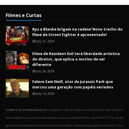
Filmes e Curtas
Ryu e Blanka brigam na cadeia! Novo trecho do
filme de Street Fighter é apresentado!
July 31, 2026
Filme de Resident Evil terá liberdade artística
do diretor, que eplica o motivo de ser
diferente
July 26, 2026
Falece Sam Neill, ator de Jurassic Park que
marcou uma geração com papéis variados
July 14, 2026
SOBRE O BLOG NERD MALDITO:
Lançado em 2007, é focado em conteúdo nerd, com reviews e
dicas de games e assuntos relacionados a cultura pop como filmes, séries de TV. É um site de
games atualizado diariamente com notícias variadas, indo desde jogos grátis a tutoriais. Usa o