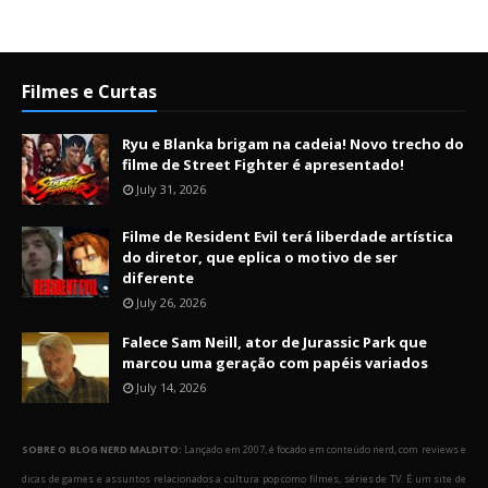
Filmes e Curtas
Ryu e Blanka brigam na cadeia! Novo trecho do
filme de Street Fighter é apresentado!
July 31, 2026
Filme de Resident Evil terá liberdade artística
do diretor, que eplica o motivo de ser
diferente
July 26, 2026
Falece Sam Neill, ator de Jurassic Park que
marcou uma geração com papéis variados
July 14, 2026
SOBRE O BLOG NERD MALDITO:
Lançado em 2007, é focado em conteúdo nerd, com reviews e
dicas de games e assuntos relacionados a cultura pop como filmes, séries de TV. É um site de