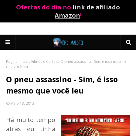
Ofertas do dia no
link de afiliado
Amazon
!
Página inicial
Filmes e Curtas
O pneu assassino - Sim, é isso mesmo
que você leu
O pneu assassino - Sim, é isso
mesmo que você leu
Maio 13, 2013
Há muito tempo
atrás eu tinha