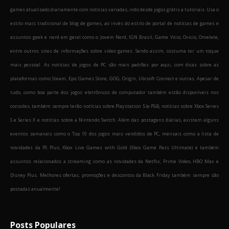
games atualizado diariamente com notícias variadas, indo desde jogos grátis a tutoriais. Usa o
estilo mais tradicional de blog de games, ao invés do estilo de portal de notícias de games e
assuntos geek e nerd em geral como o Jovem Nerd, IGN Brasil, Game Vicio, Ovicio, Omelete,
entre outros sites de informações sobre video games. Sendo assim, costuma ter um toque
mais pessoal. As notícias de jogos de PC são mais padrões por aqui, com dicas sobre as
plataformas como Steam, Epic Games Store, GOG, Origin, Ubisoft Connect e outras. Apesar de
tudo, como boa parte dos jogos eletrônicos de computador também estão disponíveis nos
consoles, também sempre terão notícias sobre Playstation 5 (e PS4), notícias sobre Xbox Series
S e Series X e notícias sobre a Nintendo Switch. Além das postagens diárias, existem alguns
eventos semanais como o Top 10 dos jogos mais vendidos de PC, mensais como a lista de
novidades da PS Plus, Xbox Live Games with Gold (Xbox Game Pass Ultimate) e também
assuntos relacionados a streaming como as novidades da Netflix, Prime Video, HBO Max e
Disney Plus. Melhores ofertas, promoções e descontos da Black Friday também sempre são
postadas anualmente!
Posts Populares