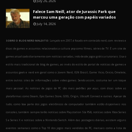
July 26, 2026
Falece Sam Neill, ator de Jurassic Park que
marcou uma geração com papéis variados
July 14, 2026
SOBRE O BLOG NERD MALDITO:
Lançado em 2007, é focado em conteúdo nerd, com reviews e
dicas de games e assuntos relacionados a cultura pop como filmes, séries de TV. É um site de
games atualizado diariamente com notícias variadas, indo desde jogos grátis a tutoriais. Usa o
estilo mais tradicional de blog de games, ao invés do estilo de portal de notícias de games e
assuntos geek e nerd em geral como o Jovem Nerd, IGN Brasil, Game Vicio, Ovicio, Omelete,
entre outros sites de informações sobre video games. Sendo assim, costuma ter um toque
mais pessoal. As notícias de jogos de PC são mais padrões por aqui, com dicas sobre as
plataformas como Steam, Epic Games Store, GOG, Origin, Ubisoft Connect e outras. Apesar de
tudo, como boa parte dos jogos eletrônicos de computador também estão disponíveis nos
consoles, também sempre terão notícias sobre Playstation 5 (e PS4), notícias sobre Xbox Series
S e Series X e notícias sobre a Nintendo Switch. Além das postagens diárias, existem alguns
eventos semanais como o Top 10 dos jogos mais vendidos de PC, mensais como a lista de