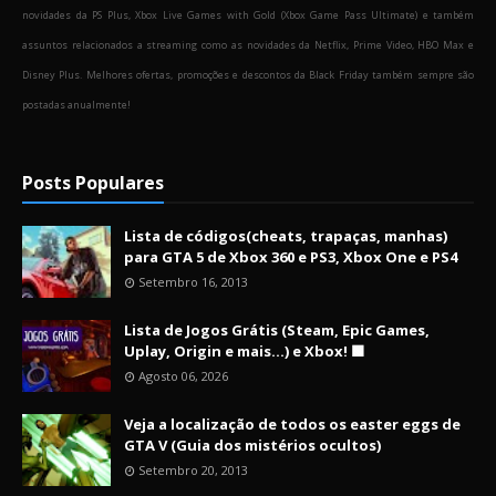
novidades da PS Plus, Xbox Live Games with Gold (Xbox Game Pass Ultimate) e também
assuntos relacionados a streaming como as novidades da Netflix, Prime Video, HBO Max e
Disney Plus. Melhores ofertas, promoções e descontos da Black Friday também sempre são
postadas anualmente!
Posts Populares
Lista de códigos(cheats, trapaças, manhas)
para GTA 5 de Xbox 360 e PS3, Xbox One e PS4
Setembro 16, 2013
Lista de Jogos Grátis (Steam, Epic Games,
Uplay, Origin e mais...) e Xbox! 🟩
Agosto 06, 2026
Veja a localização de todos os easter eggs de
GTA V (Guia dos mistérios ocultos)
Setembro 20, 2013