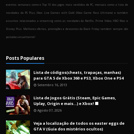
eventos semanais como o Top 10 dos jogos mais vendidos de PC, mensais como a lista de
novidades da PS Plus, Xbox Live Games with Gold (Xbox Game Pass Ultimate) e também
assuntos relacionados a streaming como as novidades da Netflix, Prime Video, HBO Max e
Disney Plus. Melhores ofertas, promoções e descontos da Black Friday também sempre são
postadas anualmente!
Posts Populares
Lista de códigos(cheats, trapaças, manhas)
para GTA 5 de Xbox 360 e PS3, Xbox One e PS4
Setembro 16, 2013
Lista de Jogos Grátis (Steam, Epic Games,
Uplay, Origin e mais...) e Xbox! 🟩
Agosto 07, 2026
Veja a localização de todos os easter eggs de
GTA V (Guia dos mistérios ocultos)