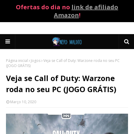
Ofertas do dia no
link de afiliado
Amazon
!
Página inicial
Jogos
Veja se Call of Duty: Warzone roda no seu PC
(JOGO GRÁTIS)
Veja se Call of Duty: Warzone
roda no seu PC (JOGO GRÁTIS)
Março 10, 2020