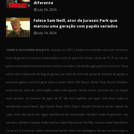
diferente
July 26, 2026
Falece Sam Neill, ator de Jurassic Park que
marcou uma geração com papéis variados
July 14, 2026
SOBRE O BLOG NERD MALDITO:
Lançado em 2007, é focado em conteúdo nerd, com reviews e
dicas de games e assuntos relacionados a cultura pop como filmes, séries de TV. É um site de
games atualizado diariamente com notícias variadas, indo desde jogos grátis a tutoriais. Usa o
estilo mais tradicional de blog de games, ao invés do estilo de portal de notícias de games e
assuntos geek e nerd em geral como o Jovem Nerd, IGN Brasil, Game Vicio, Ovicio, Omelete,
entre outros sites de informações sobre video games. Sendo assim, costuma ter um toque
mais pessoal. As notícias de jogos de PC são mais padrões por aqui, com dicas sobre as
plataformas como Steam, Epic Games Store, GOG, Origin, Ubisoft Connect e outras. Apesar de
tudo, como boa parte dos jogos eletrônicos de computador também estão disponíveis nos
consoles, também sempre terão notícias sobre Playstation 5 (e PS4), notícias sobre Xbox Series
S e Series X e notícias sobre a Nintendo Switch. Além das postagens diárias, existem alguns