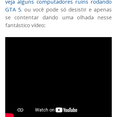
veja alguns computadores ruins rodando
GTA 5
. ou você pode só desistir e apenas
se contentar dando uma olhada nesse
fantástico vídeo: