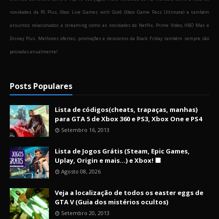
novidades da PS Plus, Xbox Live Games with Gold (Xbox Game Pass Ultimate) e também
assuntos relacionados a streaming como as novidades da Netflix, Prime Video, HBO Max e
Disney Plus. Melhores ofertas, promoções e descontos da Black Friday também sempre são
postadas anualmente!
Posts Populares
Lista de códigos(cheats, trapaças, manhas)
para GTA 5 de Xbox 360 e PS3, Xbox One e PS4
Setembro 16, 2013
Lista de Jogos Grátis (Steam, Epic Games,
Uplay, Origin e mais...) e Xbox! 🟩
Agosto 08, 2026
Veja a localização de todos os easter eggs de
GTA V (Guia dos mistérios ocultos)
Setembro 20, 2013