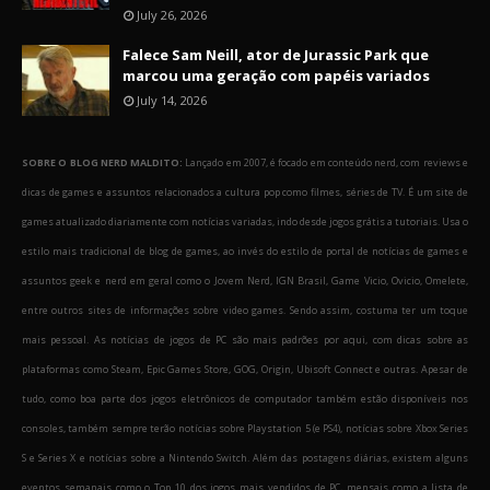
July 26, 2026
Falece Sam Neill, ator de Jurassic Park que
marcou uma geração com papéis variados
July 14, 2026
SOBRE O BLOG NERD MALDITO:
Lançado em 2007, é focado em conteúdo nerd, com reviews e
dicas de games e assuntos relacionados a cultura pop como filmes, séries de TV. É um site de
games atualizado diariamente com notícias variadas, indo desde jogos grátis a tutoriais. Usa o
estilo mais tradicional de blog de games, ao invés do estilo de portal de notícias de games e
assuntos geek e nerd em geral como o Jovem Nerd, IGN Brasil, Game Vicio, Ovicio, Omelete,
entre outros sites de informações sobre video games. Sendo assim, costuma ter um toque
mais pessoal. As notícias de jogos de PC são mais padrões por aqui, com dicas sobre as
plataformas como Steam, Epic Games Store, GOG, Origin, Ubisoft Connect e outras. Apesar de
tudo, como boa parte dos jogos eletrônicos de computador também estão disponíveis nos
consoles, também sempre terão notícias sobre Playstation 5 (e PS4), notícias sobre Xbox Series
S e Series X e notícias sobre a Nintendo Switch. Além das postagens diárias, existem alguns
eventos semanais como o Top 10 dos jogos mais vendidos de PC, mensais como a lista de