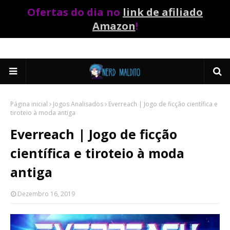
Ofertas do dia no
link de afiliado
Amazon
!
Página inicial
Jogos Analisados
Everreach | Jogo de ficção científica e
tiroteio à moda antiga
Everreach | Jogo de ficção
científica e tiroteio à moda
antiga
Dezembro 16, 2019