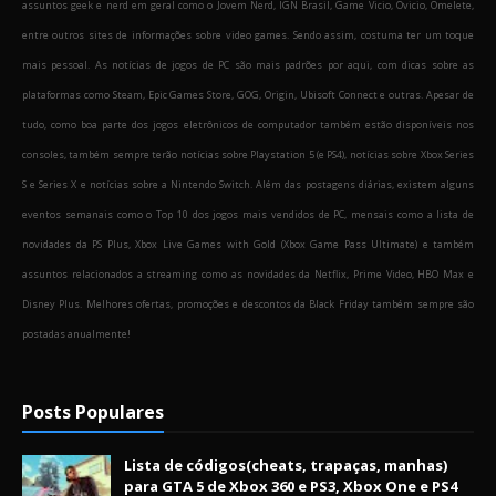
assuntos geek e nerd em geral como o Jovem Nerd, IGN Brasil, Game Vicio, Ovicio, Omelete,
entre outros sites de informações sobre video games. Sendo assim, costuma ter um toque
mais pessoal. As notícias de jogos de PC são mais padrões por aqui, com dicas sobre as
plataformas como Steam, Epic Games Store, GOG, Origin, Ubisoft Connect e outras. Apesar de
tudo, como boa parte dos jogos eletrônicos de computador também estão disponíveis nos
consoles, também sempre terão notícias sobre Playstation 5 (e PS4), notícias sobre Xbox Series
S e Series X e notícias sobre a Nintendo Switch. Além das postagens diárias, existem alguns
eventos semanais como o Top 10 dos jogos mais vendidos de PC, mensais como a lista de
novidades da PS Plus, Xbox Live Games with Gold (Xbox Game Pass Ultimate) e também
assuntos relacionados a streaming como as novidades da Netflix, Prime Video, HBO Max e
Disney Plus. Melhores ofertas, promoções e descontos da Black Friday também sempre são
postadas anualmente!
Posts Populares
Lista de códigos(cheats, trapaças, manhas)
para GTA 5 de Xbox 360 e PS3, Xbox One e PS4