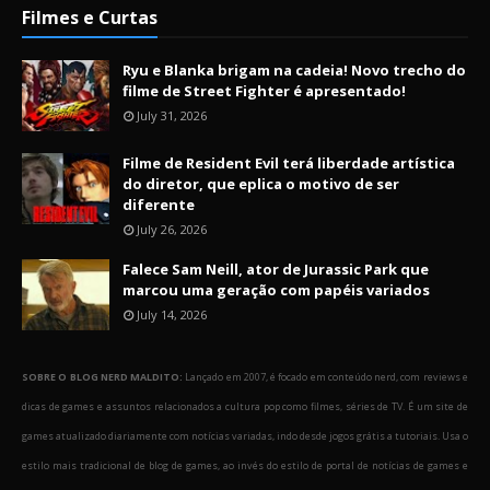
Filmes e Curtas
Ryu e Blanka brigam na cadeia! Novo trecho do
filme de Street Fighter é apresentado!
July 31, 2026
Filme de Resident Evil terá liberdade artística
do diretor, que eplica o motivo de ser
diferente
July 26, 2026
Falece Sam Neill, ator de Jurassic Park que
marcou uma geração com papéis variados
July 14, 2026
SOBRE O BLOG NERD MALDITO:
Lançado em 2007, é focado em conteúdo nerd, com reviews e
dicas de games e assuntos relacionados a cultura pop como filmes, séries de TV. É um site de
games atualizado diariamente com notícias variadas, indo desde jogos grátis a tutoriais. Usa o
estilo mais tradicional de blog de games, ao invés do estilo de portal de notícias de games e