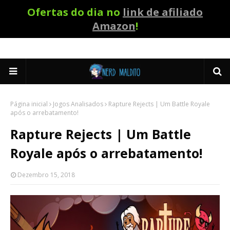
Ofertas do dia no
link de afiliado
Amazon
!
Página inicial
Jogos Analisados
Rapture Rejects | Um Battle Royale
após o arrebatamento!
Rapture Rejects | Um Battle
Royale após o arrebatamento!
Dezembro 15, 2018