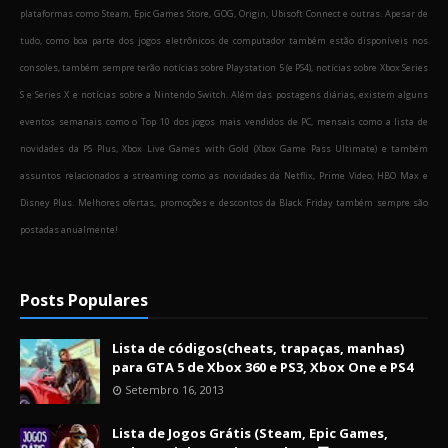
plataformas como Steam, Epic Games Store, GOG, Origin, Ubisoft Connect e outras. Apesar de
tudo, como boa parte dos jogos eletrônicos de computador também estão disponíveis nos
consoles, também sempre terão notícias sobre Playstation 5 (e PS4), notícias sobre Xbox Series
S e Series X e notícias sobre a Nintendo Switch. Além das postagens diárias, existem alguns
eventos semanais como o Top 10 dos jogos mais vendidos de PC, mensais como a lista de
novidades da PS Plus, Xbox Live Games with Gold (Xbox Game Pass Ultimate) e também
assuntos relacionados a streaming como as novidades da Netflix, Prime Video, HBO Max e
Disney Plus. Melhores ofertas, promoções e descontos da Black Friday também sempre são
postadas anualmente!
Posts Populares
Lista de códigos(cheats, trapaças, manhas)
para GTA 5 de Xbox 360 e PS3, Xbox One e PS4
Setembro 16, 2013
Lista de Jogos Grátis (Steam, Epic Games,