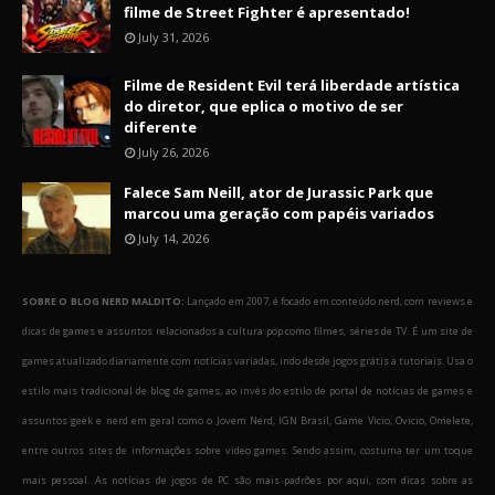
filme de Street Fighter é apresentado!
July 31, 2026
Filme de Resident Evil terá liberdade artística
do diretor, que eplica o motivo de ser
diferente
July 26, 2026
Falece Sam Neill, ator de Jurassic Park que
marcou uma geração com papéis variados
July 14, 2026
SOBRE O BLOG NERD MALDITO:
Lançado em 2007, é focado em conteúdo nerd, com reviews e
dicas de games e assuntos relacionados a cultura pop como filmes, séries de TV. É um site de
games atualizado diariamente com notícias variadas, indo desde jogos grátis a tutoriais. Usa o
estilo mais tradicional de blog de games, ao invés do estilo de portal de notícias de games e
assuntos geek e nerd em geral como o Jovem Nerd, IGN Brasil, Game Vicio, Ovicio, Omelete,
entre outros sites de informações sobre video games. Sendo assim, costuma ter um toque
mais pessoal. As notícias de jogos de PC são mais padrões por aqui, com dicas sobre as