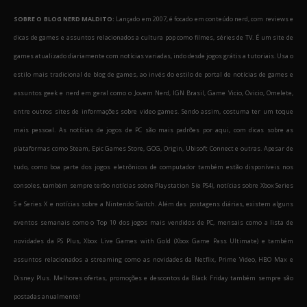
SOBRE O BLOG NERD MALDITO:
Lançado em 2007, é focado em conteúdo nerd, com reviews e
dicas de games e assuntos relacionados a cultura pop como filmes, séries de TV. É um site de
games atualizado diariamente com notícias variadas, indo desde jogos grátis a tutoriais. Usa o
estilo mais tradicional de blog de games, ao invés do estilo de portal de notícias de games e
assuntos geek e nerd em geral como o Jovem Nerd, IGN Brasil, Game Vicio, Ovicio, Omelete,
entre outros sites de informações sobre video games. Sendo assim, costuma ter um toque
mais pessoal. As notícias de jogos de PC são mais padrões por aqui, com dicas sobre as
plataformas como Steam, Epic Games Store, GOG, Origin, Ubisoft Connect e outras. Apesar de
tudo, como boa parte dos jogos eletrônicos de computador também estão disponíveis nos
consoles, também sempre terão notícias sobre Playstation 5 (e PS4), notícias sobre Xbox Series
S e Series X e notícias sobre a Nintendo Switch. Além das postagens diárias, existem alguns
eventos semanais como o Top 10 dos jogos mais vendidos de PC, mensais como a lista de
novidades da PS Plus, Xbox Live Games with Gold (Xbox Game Pass Ultimate) e também
assuntos relacionados a streaming como as novidades da Netflix, Prime Video, HBO Max e
Disney Plus. Melhores ofertas, promoções e descontos da Black Friday também sempre são
postadas anualmente!