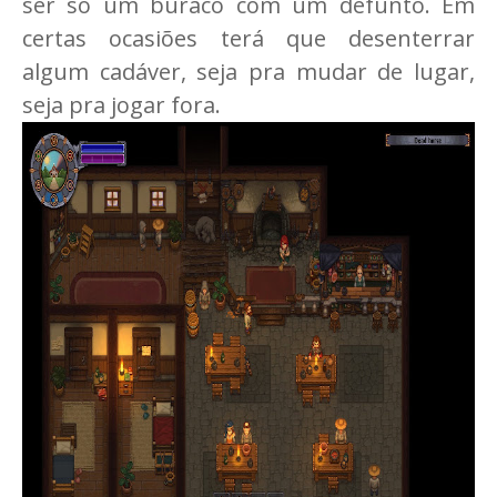
ser só um buraco com um defunto. Em
certas ocasiões terá que desenterrar
algum cadáver, seja pra mudar de lugar,
seja pra jogar fora.