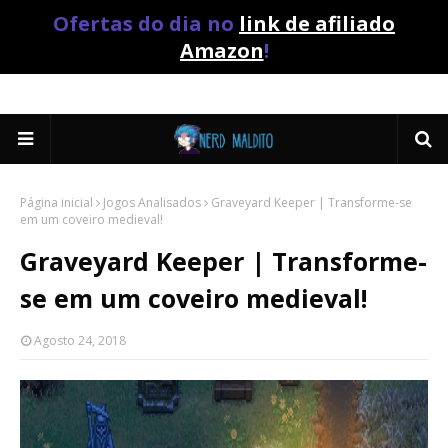
Ofertas do dia no
link de afiliado
Amazon
!
Página inicial
Jogos Analisados
Graveyard Keeper | Transforme-se
em um coveiro medieval!
Graveyard Keeper | Transforme-
se em um coveiro medieval!
Agosto 24, 2018