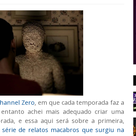
hannel Zero
, em que cada temporada faz a
 entanto achei mais adequado criar uma
ada, e essa aqui será sobre a primeira,
 série de relatos macabros que surgiu na