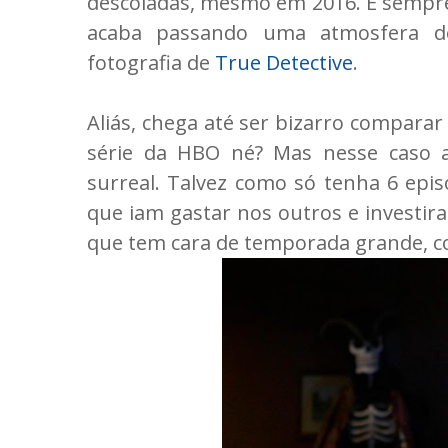
descoladas, mesmo em 2016. É sempre
acaba passando uma atmosfera d
fotografia de
True Detective
.
Aliás, chega até ser bizarro compara
série da HBO né? Mas nesse caso a
surreal. Talvez como só tenha 6 epi
que iam gastar nos outros e investira
que tem cara de temporada grande, co