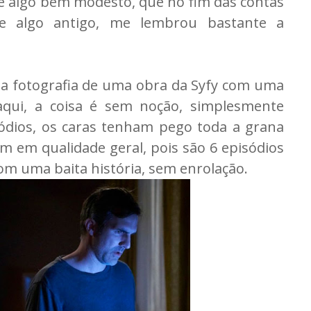
 algo bem modesto, que no fim das contas
e algo antigo, me lembrou bastante a
r a fotografia de uma obra da Syfy com uma
qui, a coisa é sem noção, simplesmente
sódios, os caras tenham pego toda a grana
m em qualidade geral, pois são 6 episódios
m uma baita história, sem enrolação.