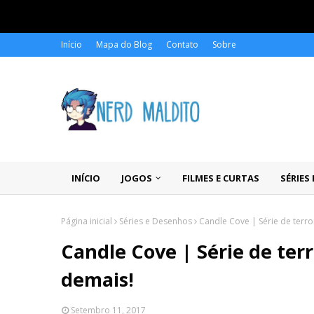
Início
Mapa do Blog
Contato
Sobre
INÍCIO
JOGOS
FILMES E CURTAS
SÉRIES
Página inicial
Séries e Desenhos
Candle Cove | Série de terr
Candle Cove | Série de te
demais!
Setembro 11, 2017