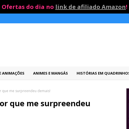
Ofertas do dia no
link de afiliado Amazon
!
 E ANIMAÇÕES
ANIMES E MANGÁS
HISTÓRIAS EM QUADRINHO
or que me surpreendeu demais!
rror que me surpreendeu