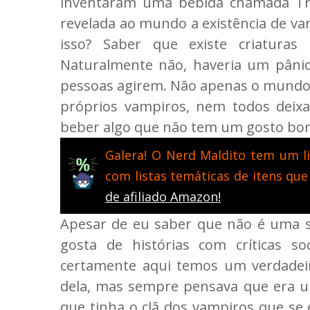
inventaram uma bebida chamada Tru
revelada ao mundo a existência de v
isso? Saber que existe criaturas 
Naturalmente não, haveria um pân
pessoas agirem. Não apenas o mund
próprios vampiros, nem todos dei
beber algo que não tem um gosto bom
Galera! O Nerd Maldito tem um li
com listas temáticas de itens que
de afiliado Amazon!
Apesar de eu saber que não é uma 
gosta de histórias com críticas s
certamente aqui temos um verdadeir
dela, mas sempre pensava que era um
que tinha o clã dos vampiros que se 