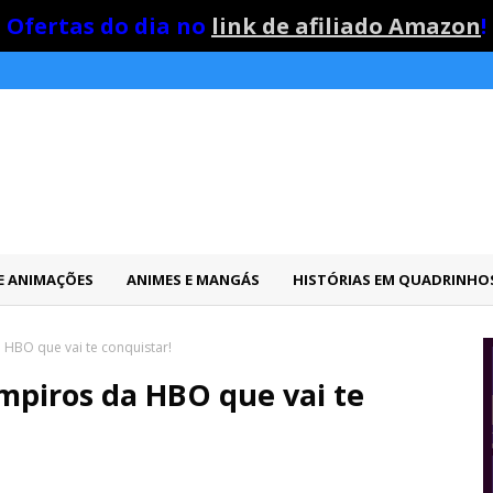
Ofertas do dia no
link de afiliado Amazon
!
 E ANIMAÇÕES
ANIMES E MANGÁS
HISTÓRIAS EM QUADRINHO
 HBO que vai te conquistar!
ampiros da HBO que vai te