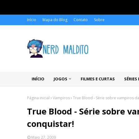
Início
Mapa do Blog
Contato
Sobre
INÍCIO
JOGOS
FILMES E CURTAS
SÉRIES
Página inicial
Vampiros
True Blood - Série sobre vampiros da
True Blood - Série sobre v
conquistar!
Maio 27, 2009