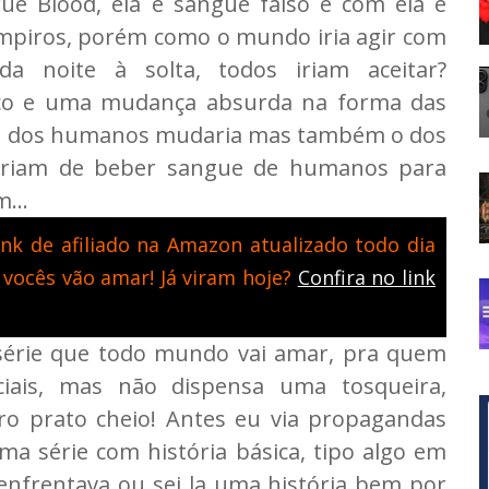
e Blood, ela é sangue falso e com ela é
ampiros, porém como o mundo iria agir com
da noite à solta, todos iriam aceitar?
ico e uma mudança absurda na forma das
o dos humanos mudaria mas também o dos
xariam de beber sangue de humanos para
...
nk de afiliado na Amazon atualizado todo dia
 vocês vão amar! Já viram hoje?
Confira no link
série que todo mundo vai amar, pra quem
ociais, mas não dispensa uma tosqueira,
o prato cheio! Antes eu via propagandas
a série com história básica, tipo algo em
enfrentava ou sei la uma história bem por