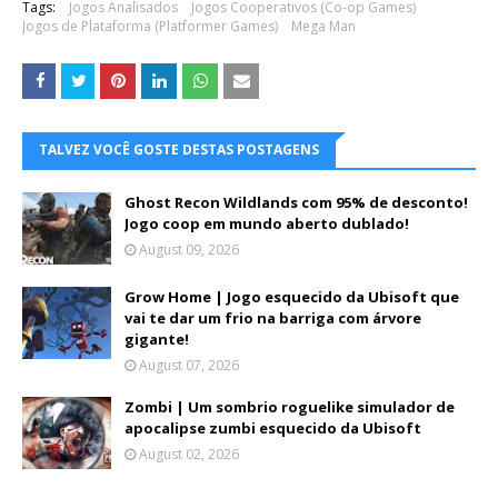
Tags:
Jogos Analisados
Jogos Cooperativos (Co-op Games)
Jogos de Plataforma (Platformer Games)
Mega Man
TALVEZ VOCÊ GOSTE DESTAS POSTAGENS
Ghost Recon Wildlands com 95% de desconto!
Jogo coop em mundo aberto dublado!
August 09, 2026
Grow Home | Jogo esquecido da Ubisoft que
vai te dar um frio na barriga com árvore
gigante!
August 07, 2026
Zombi | Um sombrio roguelike simulador de
apocalipse zumbi esquecido da Ubisoft
August 02, 2026