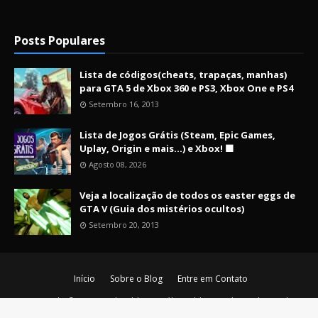
Posts Populares
Lista de códigos(cheats, trapaças, manhas)
para GTA 5 de Xbox 360 e PS3, Xbox One e PS4
Setembro 16, 2013
Lista de Jogos Grátis (Steam, Epic Games,
Uplay, Origin e mais...) e Xbox! 🟩
Agosto 08, 2026
Veja a localização de todos os easter eggs de
GTA V (Guia dos mistérios ocultos)
Setembro 20, 2013
Início
Sobre o Blog
Entre em Contato
Copyright ©
2026
Nerd Maldito - O último blog nerd vivo da era de
ouro!