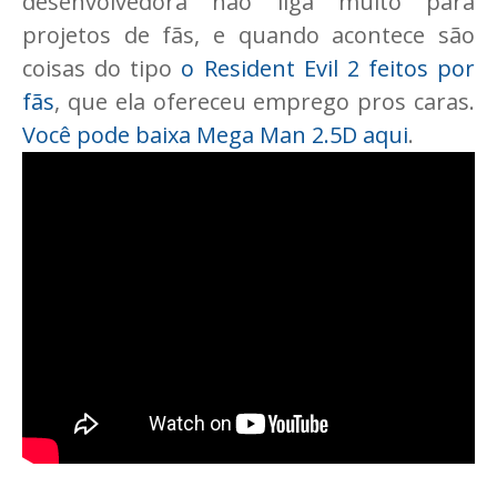
desenvolvedora não liga muito para
projetos de fãs, e quando acontece são
coisas do tipo
o Resident Evil 2 feitos por
fãs
, que ela ofereceu emprego pros caras.
Você pode baixa Mega Man 2.5D aqui
.