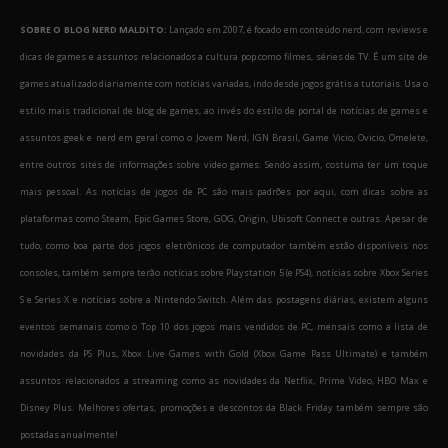
SOBRE O BLOG NERD MALDITO:
Lançado em 2007, é focado em conteúdo nerd, com reviews e
dicas de games e assuntos relacionados a cultura pop como filmes, séries de TV. É um site de
games atualizado diariamente com notícias variadas, indo desde jogos grátis a tutoriais. Usa o
estilo mais tradicional de blog de games, ao invés do estilo de portal de notícias de games e
assuntos geek e nerd em geral como o Jovem Nerd, IGN Brasil, Game Vicio, Ovicio, Omelete,
entre outros sites de informações sobre video games. Sendo assim, costuma ter um toque
mais pessoal. As notícias de jogos de PC são mais padrões por aqui, com dicas sobre as
plataformas como Steam, Epic Games Store, GOG, Origin, Ubisoft Connect e outras. Apesar de
tudo, como boa parte dos jogos eletrônicos de computador também estão disponíveis nos
consoles, também sempre terão notícias sobre Playstation 5 (e PS4), notícias sobre Xbox Series
S e Series X e notícias sobre a Nintendo Switch. Além das postagens diárias, existem alguns
eventos semanais como o Top 10 dos jogos mais vendidos de PC, mensais como a lista de
novidades da PS Plus, Xbox Live Games with Gold (Xbox Game Pass Ultimate) e também
assuntos relacionados a streaming como as novidades da Netflix, Prime Video, HBO Max e
Disney Plus. Melhores ofertas, promoções e descontos da Black Friday também sempre são
postadas anualmente!