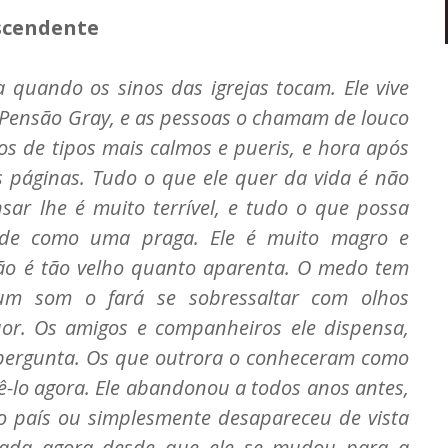
scendente
quando os sinos das igrejas tocam. Ele vive
Pensão Gray, e as pessoas o chamam de louco
ros de tipos mais calmos e pueris, e hora após
s páginas. Tudo o que ele quer da vida é não
sar lhe é muito terrível, e tudo o que possa
r de como uma praga. Ele é muito magro e
o é tão velho quanto aparenta. O medo tem
 um som o fará se sobressaltar com olhos
uor. Os amigos e companheiros ele dispensa,
pergunta. Os que outrora o conheceram como
ê-lo agora. Ele abandonou a todos anos antes,
 o país ou simplesmente desapareceu de vista
cada agora desde que ele se mudou para a