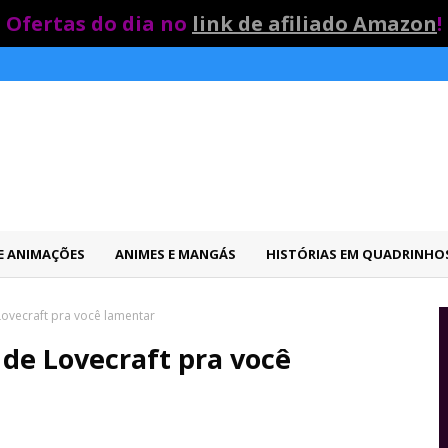
Ofertas do dia no
link de afiliado Amazon
!
 E ANIMAÇÕES
ANIMES E MANGÁS
HISTÓRIAS EM QUADRINHO
ovecraft pra você lamentar
de Lovecraft pra você