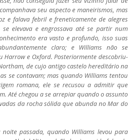
sse, não conseguia fazer seu vizinho falar de
acompanhava seu aspecto e maneirismos, mas
z e falava febril e freneticamente de alegres
 se elevava e engrossava até se partir num
 conhecimento era vasto e profundo, isso suas
 abundantemente claro; e Williams não se
u Harrow e Oxford. Posteriormente descobriu-
Northam, de cujo antigo castelo hereditário na
nhas se contavam; mas quando Williams tentou
rigem romana, ele se recusou a admitir que
m. Até chegou a se arrepiar quando o assunto
cavadas da rocha sólida que abunda no Mar do
 noite passada, quando Williams levou para