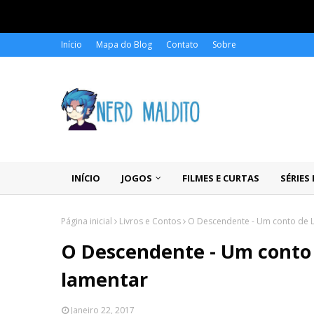
Início
Mapa do Blog
Contato
Sobre
INÍCIO
JOGOS
FILMES E CURTAS
SÉRIES
Página inicial
Livros e Contos
O Descendente - Um conto de L
O Descendente - Um conto 
lamentar
Janeiro 22, 2017