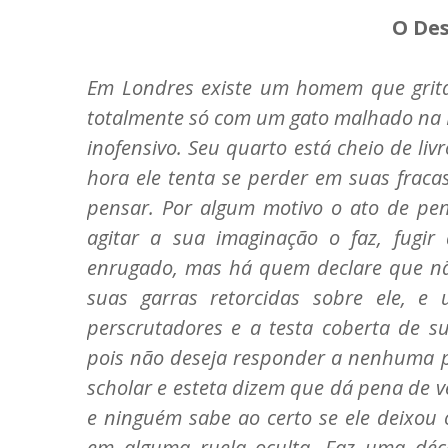
O De
Em Londres existe um homem que grita 
totalmente só com um gato malhado na 
inofensivo. Seu quarto está cheio de liv
hora ele tenta se perder em suas fraca
pensar. Por algum motivo o ato de pen
agitar a sua imaginação o faz, fugi
enrugado, mas há quem declare que nã
suas garras retorcidas sobre ele, e
perscrutadores e a testa coberta de s
pois não deseja responder a nenhuma 
scholar e esteta dizem que dá pena de v
e ninguém sabe ao certo se ele deixou
em alguma ruela oculta. Faz uma dé