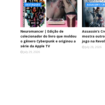
DESTAQUES
ASSASSIN'S C
Neuromancer | Edição de
Assassin’s Cr
colecionador do livro que moldou
mostra outro 
o gênero Cyberpunk e originou a
jogo na Revo
série da Apple TV
July 28, 2026
July 29, 2026