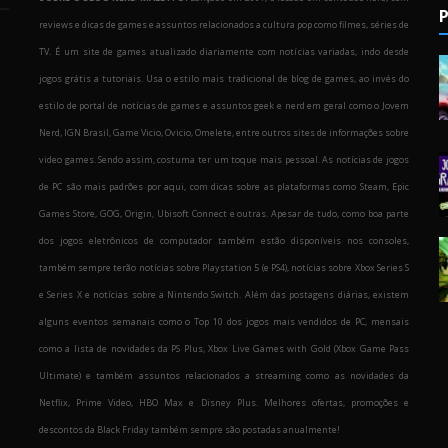
P
reviews e dicas de games e assuntos relacionados a cultura pop como filmes, séries de
TV. É um site de games atualizado diariamente com notícias variadas, indo desde
jogos grátis a tutoriais. Usa o estilo mais tradicional de blog de games, ao invés do
estilo de portal de notícias de games e assuntos geek e nerd em geral como o Jovem
Nerd, IGN Brasil, Game Vicio, Ovicio, Omelete, entre outros sites de informações sobre
o
video games. Sendo assim, costuma ter um toque mais pessoal. As notícias de jogos
de PC são mais padrões por aqui, com dicas sobre as plataformas como Steam, Epic
Games Store, GOG, Origin, Ubisoft Connect e outras. Apesar de tudo, como boa parte
dos jogos eletrônicos de computador também estão disponíveis nos consoles,
também sempre terão notícias sobre Playstation 5 (e PS4), notícias sobre Xbox Series S
e Series X e notícias sobre a Nintendo Switch. Além das postagens diárias, existem
alguns eventos semanais como o Top 10 dos jogos mais vendidos de PC, mensais
como a lista de novidades da PS Plus, Xbox Live Games with Gold (Xbox Game Pass
Ultimate) e também assuntos relacionados a streaming como as novidades da
Netflix, Prime Video, HBO Max e Disney Plus. Melhores ofertas, promoções e
descontos da Black Friday também sempre são postadas anualmente!