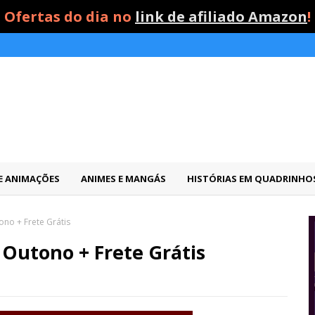
Ofertas do dia no
link de afiliado Amazon
!
 E ANIMAÇÕES
ANIMES E MANGÁS
HISTÓRIAS EM QUADRINHO
ono + Frete Grátis
 Outono + Frete Grátis