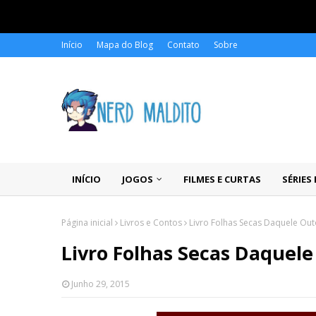
Início
Mapa do Blog
Contato
Sobre
INÍCIO
JOGOS
FILMES E CURTAS
SÉRIES
Página inicial
Livros e Contos
Livro Folhas Secas Daquele Out
Livro Folhas Secas Daquele
Junho 29, 2015