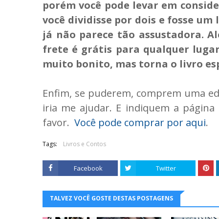
porém você pode levar em consider
você dividisse por dois e fosse um l
já não parece tão assustadora. 
frete é grátis para qualquer luga
muito bonito, mas torna o livro es
Enfim, se puderem, comprem uma edi
iria me ajudar. E indiquem a página
favor.
Você pode comprar por aqui
.
Tags:
Livros e Contos
Facebook
Twitter
TALVEZ VOCÊ GOSTE DESTAS POSTAGENS