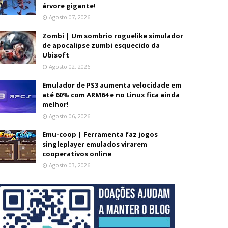
árvore gigante!
Agosto 07, 2026
Zombi | Um sombrio roguelike simulador
de apocalipse zumbi esquecido da
Ubisoft
Agosto 02, 2026
Emulador de PS3 aumenta velocidade em
até 60% com ARM64 e no Linux fica ainda
melhor!
Agosto 06, 2026
Emu-coop | Ferramenta faz jogos
singleplayer emulados virarem
cooperativos online
Agosto 03, 2026