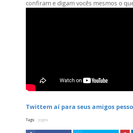
confiram e digam vocês mesmos o qu
Twittem aí para seus amigos pesso
Tags:
Jogos