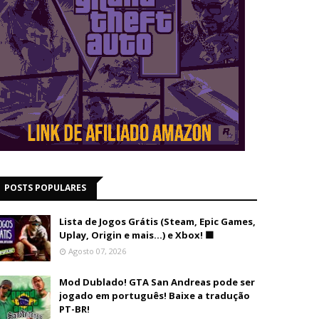
POSTS POPULARES
Lista de Jogos Grátis (Steam, Epic Games,
Uplay, Origin e mais...) e Xbox! 🟩
Agosto 07, 2026
Mod Dublado! GTA San Andreas pode ser
jogado em português! Baixe a tradução
PT-BR!