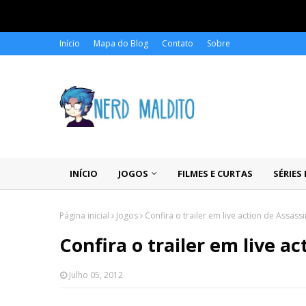
Início
Mapa do Blog
Contato
Sobre
INÍCIO
JOGOS
FILMES E CURTAS
SÉRIES
Página inicial
Jogos
Confira o trailer em live action de Assass
Confira o trailer em live ac
Julho 05, 2012