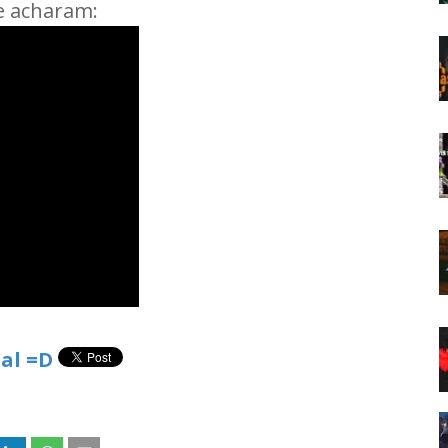
e acharam:
al =D