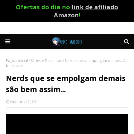
Ofertas do dia no
link de afiliado
Amazon
!
Página inicial
Séries e Desenhos
Nerds que se empolgam demais são
bem assim...
Nerds que se empolgam demais
são bem assim...
Outubro 17, 2011