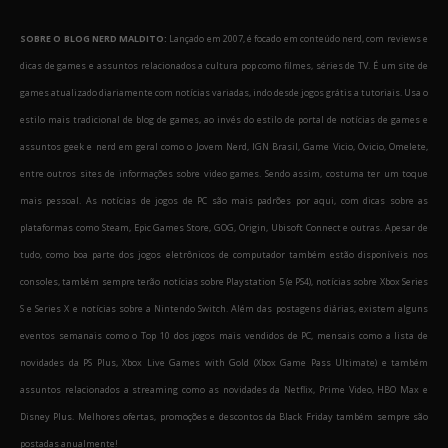
SOBRE O BLOG NERD MALDITO:
Lançado em 2007, é focado em conteúdo nerd, com reviews e
dicas de games e assuntos relacionados a cultura pop como filmes, séries de TV. É um site de
games atualizado diariamente com notícias variadas, indo desde jogos grátis a tutoriais. Usa o
estilo mais tradicional de blog de games, ao invés do estilo de portal de notícias de games e
assuntos geek e nerd em geral como o Jovem Nerd, IGN Brasil, Game Vicio, Ovicio, Omelete,
entre outros sites de informações sobre video games. Sendo assim, costuma ter um toque
mais pessoal. As notícias de jogos de PC são mais padrões por aqui, com dicas sobre as
plataformas como Steam, Epic Games Store, GOG, Origin, Ubisoft Connect e outras. Apesar de
tudo, como boa parte dos jogos eletrônicos de computador também estão disponíveis nos
consoles, também sempre terão notícias sobre Playstation 5 (e PS4), notícias sobre Xbox Series
S e Series X e notícias sobre a Nintendo Switch. Além das postagens diárias, existem alguns
eventos semanais como o Top 10 dos jogos mais vendidos de PC, mensais como a lista de
novidades da PS Plus, Xbox Live Games with Gold (Xbox Game Pass Ultimate) e também
assuntos relacionados a streaming como as novidades da Netflix, Prime Video, HBO Max e
Disney Plus. Melhores ofertas, promoções e descontos da Black Friday também sempre são
postadas anualmente!