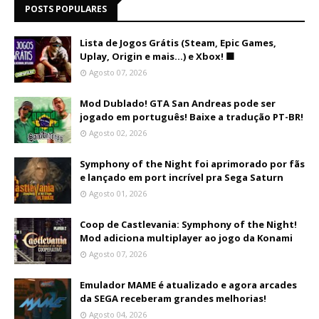
POSTS POPULARES
Lista de Jogos Grátis (Steam, Epic Games,
Uplay, Origin e mais...) e Xbox! 🟩
Agosto 07, 2026
Mod Dublado! GTA San Andreas pode ser
jogado em português! Baixe a tradução PT-BR!
Agosto 02, 2026
Symphony of the Night foi aprimorado por fãs
e lançado em port incrível pra Sega Saturn
Agosto 01, 2026
Coop de Castlevania: Symphony of the Night!
Mod adiciona multiplayer ao jogo da Konami
Agosto 07, 2026
Emulador MAME é atualizado e agora arcades
da SEGA receberam grandes melhorias!
Agosto 04, 2026