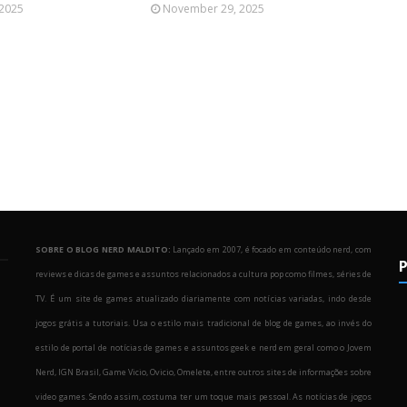
 2025
November 29, 2025
SOBRE O BLOG NERD MALDITO:
Lançado em 2007, é focado em conteúdo nerd, com
P
reviews e dicas de games e assuntos relacionados a cultura pop como filmes, séries de
TV. É um site de games atualizado diariamente com notícias variadas, indo desde
jogos grátis a tutoriais. Usa o estilo mais tradicional de blog de games, ao invés do
estilo de portal de notícias de games e assuntos geek e nerd em geral como o Jovem
Nerd, IGN Brasil, Game Vicio, Ovicio, Omelete, entre outros sites de informações sobre
o
video games. Sendo assim, costuma ter um toque mais pessoal. As notícias de jogos