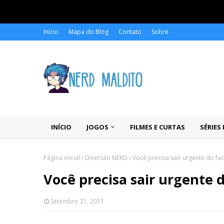
Início
Mapa do Blog
Contato
Sobre
INÍCIO
JOGOS
FILMES E CURTAS
SÉRIES
Página inicial
Diversão NERD
Você precisa sair urgente do fa
Você precisa sair urgente 
Setembro 21, 2011