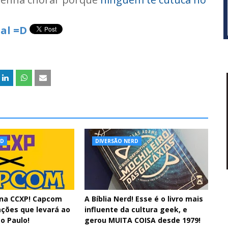
al =D
RD
DIVERSÃO NERD
l na CCXP! Capcom
A Bíblia Nerd! Esse é o livro mais
ações que levará ao
influente da cultura geek, e
o Paulo!
gerou MUITA COISA desde 1979!