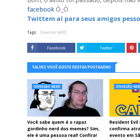
facebook
Ò_Ò
Twittem aí para seus amigos pesso
Tags:
Diversão NERD
Facebook
Twitter
TALVEZ VOCÊ GOSTE DESTAS POSTAGENS
DIVERSÃO NERD
DIVERSÃO NE
Você sabe quem é o rapaz
Resident Evi
gordinho nerd dos memes? Sim,
confirma atr
ele é uma pessoa real! Confira!
evento em Sã