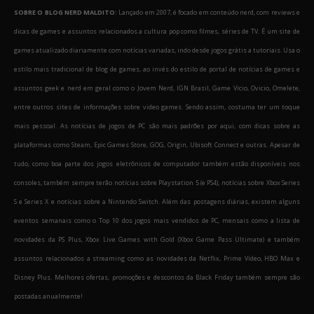
SOBRE O BLOG NERD MALDITO:
Lançado em 2007, é focado em conteúdo nerd, com reviews e
dicas de games e assuntos relacionados a cultura pop como filmes, séries de TV. É um site de
games atualizado diariamente com notícias variadas, indo desde jogos grátis a tutoriais. Usa o
estilo mais tradicional de blog de games, ao invés do estilo de portal de notícias de games e
assuntos geek e nerd em geral como o Jovem Nerd, IGN Brasil, Game Vicio, Ovicio, Omelete,
entre outros sites de informações sobre video games. Sendo assim, costuma ter um toque
mais pessoal. As notícias de jogos de PC são mais padrões por aqui, com dicas sobre as
plataformas como Steam, Epic Games Store, GOG, Origin, Ubisoft Connect e outras. Apesar de
tudo, como boa parte dos jogos eletrônicos de computador também estão disponíveis nos
consoles, também sempre terão notícias sobre Playstation 5 (e PS4), notícias sobre Xbox Series
S e Series X e notícias sobre a Nintendo Switch. Além das postagens diárias, existem alguns
eventos semanais como o Top 10 dos jogos mais vendidos de PC, mensais como a lista de
novidades da PS Plus, Xbox Live Games with Gold (Xbox Game Pass Ultimate) e também
assuntos relacionados a streaming como as novidades da Netflix, Prime Video, HBO Max e
Disney Plus. Melhores ofertas, promoções e descontos da Black Friday também sempre são
postadas anualmente!