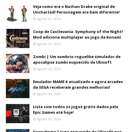
Veja como era o Nathan Drake original de
Uncharted! Personagem era bem diferente!
Agosto 01, 2026
Coop de Castlevania: Symphony of the Night!
Mod adiciona multiplayer ao jogo da Konami
Agosto 07, 2026
Zombi | Um sombrio roguelike simulador de
apocalipse zumbi esquecido da Ubisoft
Agosto 02, 2026
Emulador MAME é atualizado e agora arcades
da SEGA receberam grandes melhorias!
Agosto 04, 2026
Lista com todos os jogos grátis dados pela
Epic Games até hoje!
Agosto 02, 2026
Grow Home | Jogo esquecido da Ubisoft que