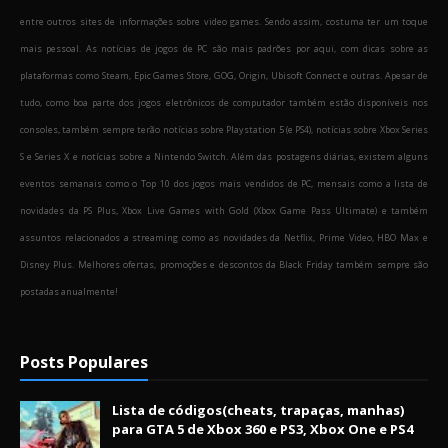
entre outros sites de informações sobre video games. Sendo assim, costuma ter um toque
mais pessoal. As notícias de jogos de PC são mais padrões por aqui, com dicas sobre as
plataformas como Steam, Epic Games Store, GOG, Origin, Ubisoft Connect e outras. Apesar de
tudo, como boa parte dos jogos eletrônicos de computador também estão disponíveis nos
consoles, também sempre terão notícias sobre Playstation 5 (e PS4), notícias sobre Xbox Series
S e Series X e notícias sobre a Nintendo Switch. Além das postagens diárias, existem alguns
eventos semanais como o Top 10 dos jogos mais vendidos de PC, mensais como a lista de
novidades da PS Plus, Xbox Live Games with Gold (Xbox Game Pass Ultimate) e também
assuntos relacionados a streaming como as novidades da Netflix, Prime Video, HBO Max e
Disney Plus. Melhores ofertas, promoções e descontos da Black Friday também sempre são
postadas anualmente!
Posts Populares
Lista de códigos(cheats, trapaças, manhas)
para GTA 5 de Xbox 360 e PS3, Xbox One e PS4