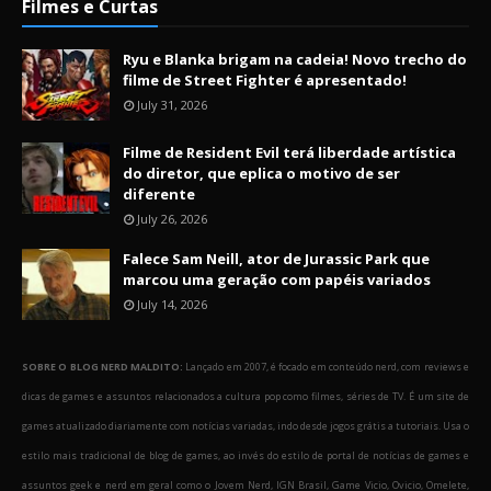
Filmes e Curtas
Ryu e Blanka brigam na cadeia! Novo trecho do
filme de Street Fighter é apresentado!
July 31, 2026
Filme de Resident Evil terá liberdade artística
do diretor, que eplica o motivo de ser
diferente
July 26, 2026
Falece Sam Neill, ator de Jurassic Park que
marcou uma geração com papéis variados
July 14, 2026
SOBRE O BLOG NERD MALDITO:
Lançado em 2007, é focado em conteúdo nerd, com reviews e
dicas de games e assuntos relacionados a cultura pop como filmes, séries de TV. É um site de
games atualizado diariamente com notícias variadas, indo desde jogos grátis a tutoriais. Usa o
estilo mais tradicional de blog de games, ao invés do estilo de portal de notícias de games e
assuntos geek e nerd em geral como o Jovem Nerd, IGN Brasil, Game Vicio, Ovicio, Omelete,