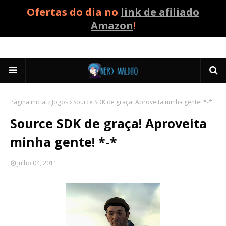
Ofertas do dia no
link de afiliado
Amazon
!
Página inicial
Jogos
Source SDK de graça! Aproveita minha gente! *-*
Source SDK de graça! Aproveita
minha gente! *-*
Julho 04, 2011