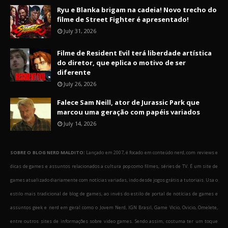
Ryu e Blanka brigam na cadeia! Novo trecho do
filme de Street Fighter é apresentado!
July 31, 2026
Filme de Resident Evil terá liberdade artística
do diretor, que eplica o motivo de ser
diferente
July 26, 2026
Falece Sam Neill, ator de Jurassic Park que
marcou uma geração com papéis variados
July 14, 2026
SOBRE O BLOG NERD MALDITO:
Lançado em 2007, é focado em conteúdo nerd, com reviews e
dicas de games e assuntos relacionados a cultura pop como filmes, séries de TV. É um site de
games atualizado diariamente com notícias variadas, indo desde jogos grátis a tutoriais. Usa o
estilo mais tradicional de blog de games, ao invés do estilo de portal de notícias de games e
assuntos geek e nerd em geral como o Jovem Nerd, IGN Brasil, Game Vicio, Ovicio, Omelete,
entre outros sites de informações sobre video games. Sendo assim, costuma ter um toque