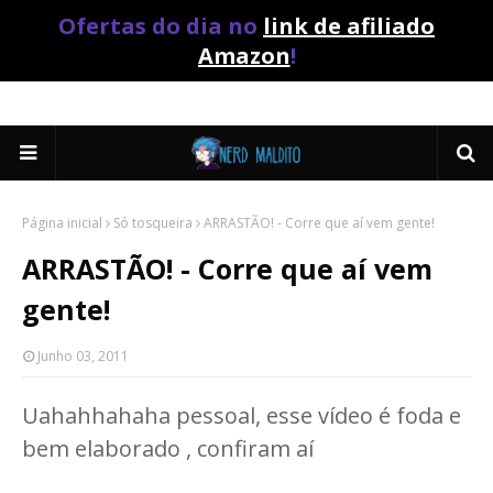
Ofertas do dia no
link de afiliado
Amazon
!
Página inicial
Só tosqueira
ARRASTÃO! - Corre que aí vem gente!
ARRASTÃO! - Corre que aí vem
gente!
Junho 03, 2011
Uahahhahaha pessoal, esse vídeo é foda e
bem elaborado , confiram aí