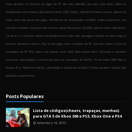
mais pessoal. As notícias de jogos de PC são mais padrões por aqui, com dicas sobre as
plataformas como Steam, Epic Games Store, GOG, Origin, Ubisoft Connect e outras. Apesar de
tudo, como boa parte dos jogos eletrônicos de computador também estão disponíveis nos
consoles, também sempre terão notícias sobre Playstation 5 (e PS4), notícias sobre Xbox Series
S e Series X e notícias sobre a Nintendo Switch. Além das postagens diárias, existem alguns
eventos semanais como o Top 10 dos jogos mais vendidos de PC, mensais como a lista de
novidades da PS Plus, Xbox Live Games with Gold (Xbox Game Pass Ultimate) e também
assuntos relacionados a streaming como as novidades da Netflix, Prime Video, HBO Max e
Disney Plus. Melhores ofertas, promoções e descontos da Black Friday também sempre são
postadas anualmente!
Posts Populares
Lista de códigos(cheats, trapaças, manhas)
para GTA 5 de Xbox 360 e PS3, Xbox One e PS4
Setembro 16, 2013