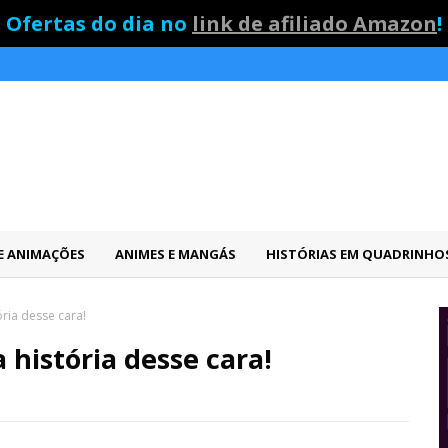
Ofertas do dia no
link de afiliado Amazon
!
 E ANIMAÇÕES
ANIMES E MANGÁS
HISTÓRIAS EM QUADRINHO
ória desse cara!
 história desse cara!