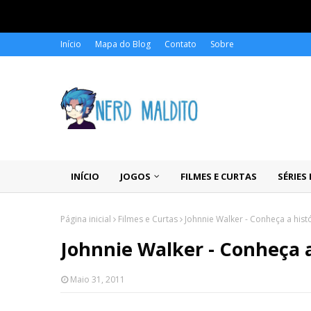
Início
Mapa do Blog
Contato
Sobre
INÍCIO
JOGOS
FILMES E CURTAS
SÉRIES
Página inicial
Filmes e Curtas
Johnnie Walker - Conheça a hist
Johnnie Walker - Conheça a
Maio 31, 2011