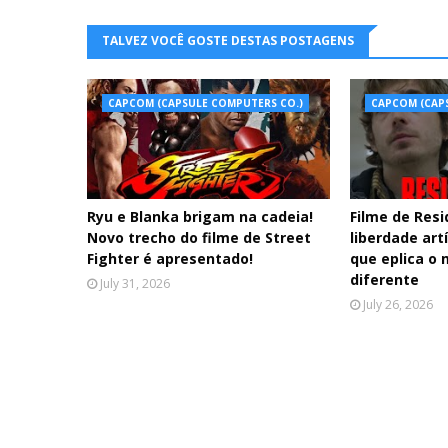
TALVEZ VOCÊ GOSTE DESTAS POSTAGENS
CAPCOM (CAPSULE COMPUTERS CO.)
CAPCOM (CAP
Ryu e Blanka brigam na cadeia!
Filme de Resi
Novo trecho do filme de Street
liberdade artí
Fighter é apresentado!
que eplica o 
diferente
July 31, 2026
July 26, 2026