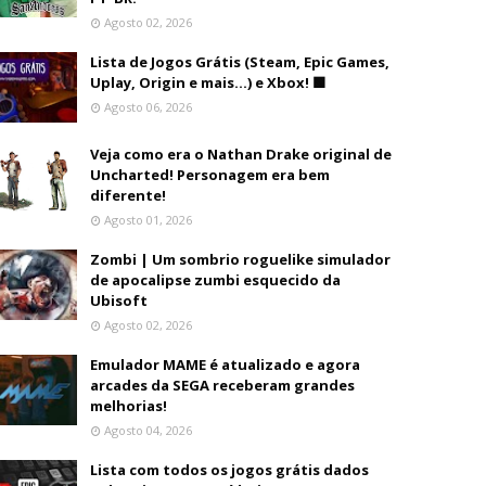
Agosto 02, 2026
Lista de Jogos Grátis (Steam, Epic Games,
Uplay, Origin e mais...) e Xbox! 🟩
Agosto 06, 2026
Veja como era o Nathan Drake original de
Uncharted! Personagem era bem
diferente!
Agosto 01, 2026
Zombi | Um sombrio roguelike simulador
de apocalipse zumbi esquecido da
Ubisoft
Agosto 02, 2026
Emulador MAME é atualizado e agora
arcades da SEGA receberam grandes
melhorias!
Agosto 04, 2026
Lista com todos os jogos grátis dados