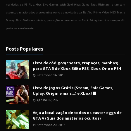
novidades da PS Plus, Xbox Live Games with Gold (Xbox Game Pass Ultimate) e também
assuntos relacionados a streaming como as novidades da Netflix, Prime Video, HBO Max e
Disney Plus. Melhores ofertas, promoções e descontos da Black Friday também sempre são
postadas anualmente!
Posts Populares
Lista de códigos(cheats, trapaças, manhas)
para GTA 5 de Xbox 360 e PS3, Xbox One e PS4
Setembro 16, 2013
Lista de Jogos Grátis (Steam, Epic Games,
Uplay, Origin e mais...) e Xbox! 🟩
Agosto 07, 2026
Veja a localização de todos os easter eggs de
GTA V (Guia dos mistérios ocultos)
Setembro 20, 2013