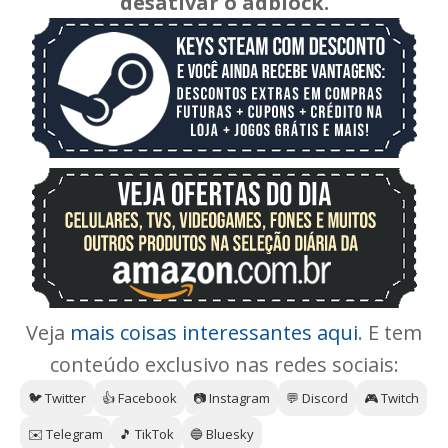
desativar o adblock.
Veja
mais coisas interessantes aqui
. E tem
conteúdo exclusivo nas redes sociais:
🐦 Twitter
👍 Facebook
📷 Instagram
💬 Discord
🎮 Twitch
✉️ Telegram
🎵 TikTok
🔵 Bluesky