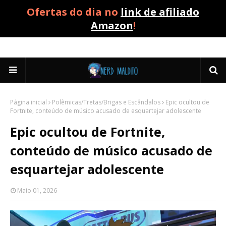
Ofertas do dia no
link de afiliado
Amazon
!
Página inicial
Polêmicas/Tretas/Brigas e Escândalos
Epic ocultou de
Fortnite, conteúdo de músico acusado de esquartejar adolescente
Epic ocultou de Fortnite,
conteúdo de músico acusado de
esquartejar adolescente
Maio 01, 2026