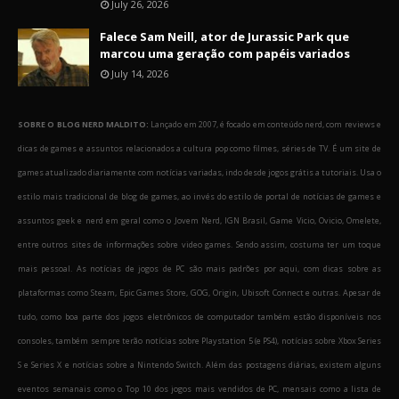
July 26, 2026
Falece Sam Neill, ator de Jurassic Park que
marcou uma geração com papéis variados
July 14, 2026
SOBRE O BLOG NERD MALDITO:
Lançado em 2007, é focado em conteúdo nerd, com reviews e
dicas de games e assuntos relacionados a cultura pop como filmes, séries de TV. É um site de
games atualizado diariamente com notícias variadas, indo desde jogos grátis a tutoriais. Usa o
estilo mais tradicional de blog de games, ao invés do estilo de portal de notícias de games e
assuntos geek e nerd em geral como o Jovem Nerd, IGN Brasil, Game Vicio, Ovicio, Omelete,
entre outros sites de informações sobre video games. Sendo assim, costuma ter um toque
mais pessoal. As notícias de jogos de PC são mais padrões por aqui, com dicas sobre as
plataformas como Steam, Epic Games Store, GOG, Origin, Ubisoft Connect e outras. Apesar de
tudo, como boa parte dos jogos eletrônicos de computador também estão disponíveis nos
consoles, também sempre terão notícias sobre Playstation 5 (e PS4), notícias sobre Xbox Series
S e Series X e notícias sobre a Nintendo Switch. Além das postagens diárias, existem alguns
eventos semanais como o Top 10 dos jogos mais vendidos de PC, mensais como a lista de