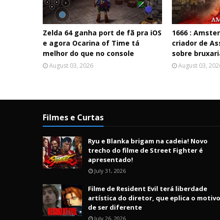
Zelda 64 ganha port de fã pra iOS
1666 : Amste
e agora Ocarina of Time tá
criador de As
melhor do que no console
sobre bruxari
August 03, 2026
August 03, 202
Filmes e Curtas
Ryu e Blanka brigam na cadeia! Novo
trecho do filme de Street Fighter é
apresentado!
July 31, 2026
Filme de Resident Evil terá liberdade
artística do diretor, que eplica o motiv
de ser diferente
July 26, 2026