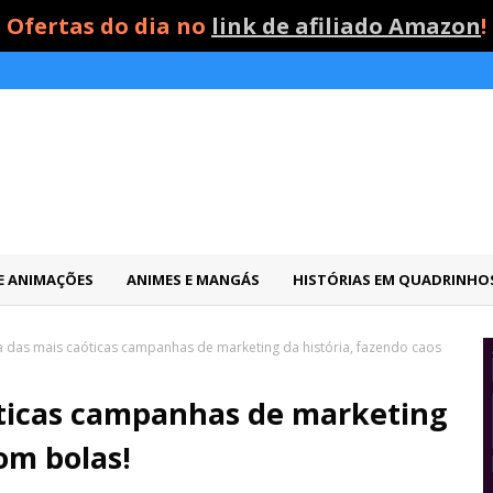
Ofertas do dia no
link de afiliado Amazon
!
 E ANIMAÇÕES
ANIMES E MANGÁS
HISTÓRIAS EM QUADRINHO
 das mais caóticas campanhas de marketing da história, fazendo caos
óticas campanhas de marketing
om bolas!