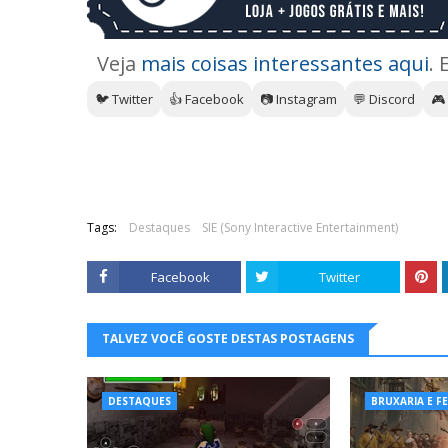
Veja
mais coisas interessantes aqui
. 
🐦 Twitter
👍 Facebook
📷 Instagram
💬 Discord
🎮
Tags:
Destaques
SIE (Sony Interactive Entertainment)
Facebook
Twitter
TALVEZ VOCÊ GOSTE DESTAS POSTAGENS
DESTAQUES
BRUXARIA E F