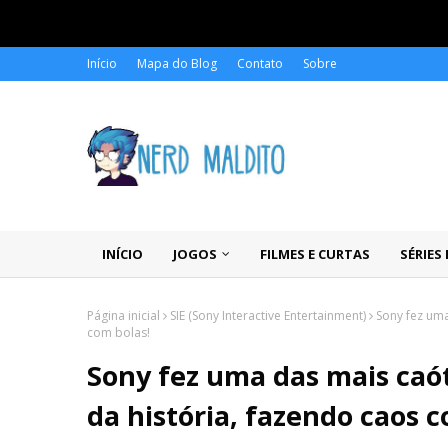
Início
Mapa do Blog
Contato
Sobre
INÍCIO
JOGOS
FILMES E CURTAS
SÉRIES
Página inicial
SIE (Sony Interactive Entertainment)
Sony fez uma
com bolas!
Sony fez uma das mais ca
da história, fazendo caos c