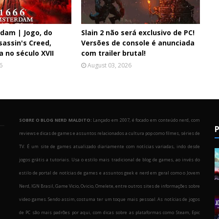
rdam | Jogo, do
Slain 2 não será exclusivo de PC!
sassin's Creed,
Versões de console é anunciada
a no século XVII
com trailer brutal!
6
August 03, 2026
SOBRE O BLOG NERD MALDITO:
Lançado em 2007, é focado em conteúdo nerd, com
P
reviews e dicas de games e assuntos relacionados a cultura pop como filmes, séries de
TV. É um site de games atualizado diariamente com notícias variadas, indo desde
jogos grátis a tutoriais. Usa o estilo mais tradicional de blog de games, ao invés do
estilo de portal de notícias de games e assuntos geek e nerd em geral como o Jovem
Nerd, IGN Brasil, Game Vicio, Ovicio, Omelete, entre outros sites de informações sobre
o
video games. Sendo assim, costuma ter um toque mais pessoal. As notícias de jogos
de PC são mais padrões por aqui, com dicas sobre as plataformas como Steam, Epic