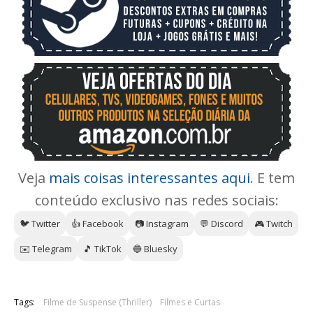
Veja
mais coisas interessantes aqui
. E tem
conteúdo exclusivo nas redes sociais:
🐦 Twitter
👍 Facebook
📷 Instagram
💬 Discord
🎮 Twitch
✉️ Telegram
🎵 TikTok
🔵 Bluesky
Tags:
Filme de Suspense (Thriller)
Filmes e Curtas