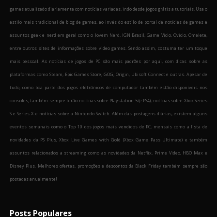
games atualizado diariamente com notícias variadas, indo desde jogos grátis a tutoriais. Usa o
estilo mais tradicional de blog de games, ao invés do estilo de portal de notícias de games e
assuntos geek e nerd em geral como o Jovem Nerd, IGN Brasil, Game Vicio, Ovicio, Omelete,
entre outros sites de informações sobre video games. Sendo assim, costuma ter um toque
mais pessoal. As notícias de jogos de PC são mais padrões por aqui, com dicas sobre as
plataformas como Steam, Epic Games Store, GOG, Origin, Ubisoft Connect e outras. Apesar de
tudo, como boa parte dos jogos eletrônicos de computador também estão disponíveis nos
consoles, também sempre terão notícias sobre Playstation 5 (e PS4), notícias sobre Xbox Series
S e Series X e notícias sobre a Nintendo Switch. Além das postagens diárias, existem alguns
eventos semanais como o Top 10 dos jogos mais vendidos de PC, mensais como a lista de
novidades da PS Plus, Xbox Live Games with Gold (Xbox Game Pass Ultimate) e também
assuntos relacionados a streaming como as novidades da Netflix, Prime Video, HBO Max e
Disney Plus. Melhores ofertas, promoções e descontos da Black Friday também sempre são
postadas anualmente!
Posts Populares