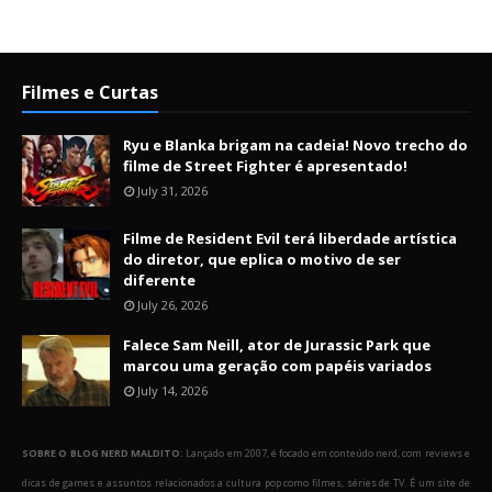
Filmes e Curtas
Ryu e Blanka brigam na cadeia! Novo trecho do
filme de Street Fighter é apresentado!
July 31, 2026
Filme de Resident Evil terá liberdade artística
do diretor, que eplica o motivo de ser
diferente
July 26, 2026
Falece Sam Neill, ator de Jurassic Park que
marcou uma geração com papéis variados
July 14, 2026
SOBRE O BLOG NERD MALDITO:
Lançado em 2007, é focado em conteúdo nerd, com reviews e
dicas de games e assuntos relacionados a cultura pop como filmes, séries de TV. É um site de