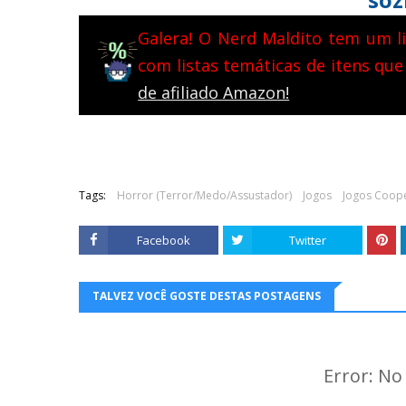
Galera! O Nerd Maldito tem um li
com listas temáticas de itens que
de afiliado Amazon!
Tags:
Horror (Terror/Medo/Assustador)
Jogos
Jogos Coope
Facebook
Twitter
TALVEZ VOCÊ GOSTE DESTAS POSTAGENS
Error: N