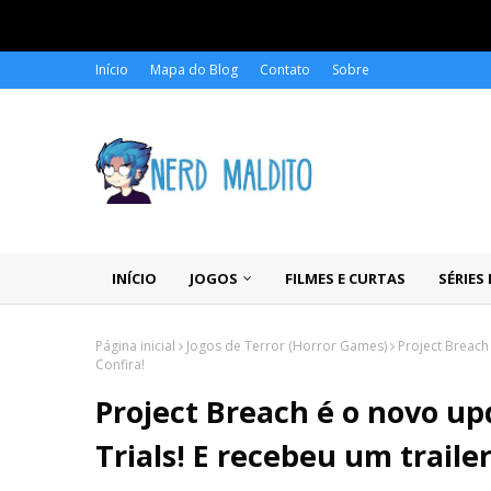
Início
Mapa do Blog
Contato
Sobre
INÍCIO
JOGOS
FILMES E CURTAS
SÉRIES
Página inicial
Jogos de Terror (Horror Games)
Project Breach 
Confira!
Project Breach é o novo up
Trials! E recebeu um trailer