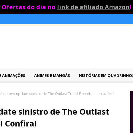
Ofertas do dia no
link de afiliado Amazon
!
 E ANIMAÇÕES
ANIMES E MANGÁS
HISTÓRIAS EM QUADRINHO
é o novo update sinistro de The Outlast Trials! E recebeu um trailer!
date sinistro de The Outlast
! Confira!