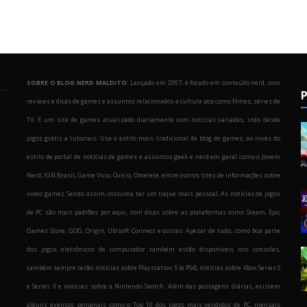
SOBRE O BLOG NERD MALDITO:
Lançado em 2007, é focado em conteúdo nerd, com
P
reviews e dicas de games e assuntos relacionados a cultura pop como filmes, séries de
TV. É um site de games atualizado diariamente com notícias variadas, indo desde
jogos grátis a tutoriais. Usa o estilo mais tradicional de blog de games, ao invés do
estilo de portal de notícias de games e assuntos geek e nerd em geral como o Jovem
Nerd, IGN Brasil, Game Vicio, Ovicio, Omelete, entre outros sites de informações sobre
o
video games. Sendo assim, costuma ter um toque mais pessoal. As notícias de jogos
de PC são mais padrões por aqui, com dicas sobre as plataformas como Steam, Epic
Games Store, GOG, Origin, Ubisoft Connect e outras. Apesar de tudo, como boa parte
dos jogos eletrônicos de computador também estão disponíveis nos consoles,
também sempre terão notícias sobre Playstation 5 (e PS4), notícias sobre Xbox Series S
e Series X e notícias sobre a Nintendo Switch. Além das postagens diárias, existem
alguns eventos semanais como o Top 10 dos jogos mais vendidos de PC, mensais