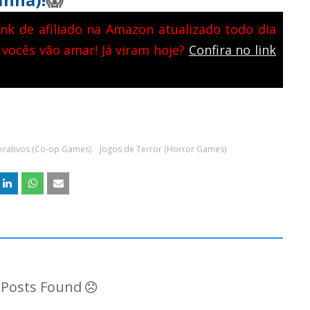
nk de afiliado na Amazon atualizado todo dia
 vocês vão amar! Já viram hoje?
Confira no link
rativos (Co-op Games)
Jogos de Terror (Horror Games)
o Posts Found