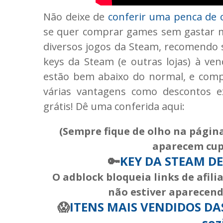
Não deixe de
conferir uma penca de o
se quer comprar games sem gastar mu
diversos jogos da Steam, recomendo
keys da Steam (e outras lojas) à ve
estão bem abaixo do normal, e comp
várias vantagens como descontos e
grátis! Dê uma conferida aqui:
(Sempre fique de olho na página
aparecem cup
🔑
KEY DA STEAM DE
O adblock bloqueia links de afil
não estiver aparecendo
😱
ITENS MAIS VENDIDOS DAS 
soz