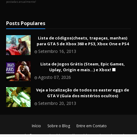
postadas anualmente!
Posts Populares
Lista de códigos(cheats, trapaças, manhas)
para GTA 5 de Xbox 360 e PS3, Xbox One e PS4
Setembro 16, 2013
Lista de Jogos Grátis (Steam, Epic Games,
Uplay, Origin e mais...) e Xbox! 🟩
Agosto 07, 2026
Veja a localização de todos os easter eggs de
GTA V (Guia dos mistérios ocultos)
Setembro 20, 2013
Início
Sobre o Blog
Entre em Contato
Copyright ©
2026
Nerd Maldito - O último blog nerd vivo da era de