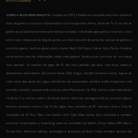
SOBRE O BLOG NERD MALDITO:
Lançado em 2007, é focado em conteúdo nerd, com reviews e
dicas de games e assuntos relacionados a cultura pop como filmes, séries de TV. É um site de
games atualizado diariamente com notícias variadas, indo desde jogos grátis a tutoriais. Usa o
estilo mais tradicional de blog de games, ao invés do estilo de portal de notícias de games e
assuntos geek e nerd em geral como o Jovem Nerd, IGN Brasil, Game Vicio, Ovicio, Omelete,
entre outros sites de informações sobre video games. Sendo assim, costuma ter um toque
mais pessoal. As notícias de jogos de PC são mais padrões por aqui, com dicas sobre as
plataformas como Steam, Epic Games Store, GOG, Origin, Ubisoft Connect e outras. Apesar de
tudo, como boa parte dos jogos eletrônicos de computador também estão disponíveis nos
consoles, também sempre terão notícias sobre Playstation 5 (e PS4), notícias sobre Xbox Series
S e Series X e notícias sobre a Nintendo Switch. Além das postagens diárias, existem alguns
eventos semanais como o Top 10 dos jogos mais vendidos de PC, mensais como a lista de
novidades da PS Plus, Xbox Live Games with Gold (Xbox Game Pass Ultimate) e também
assuntos relacionados a streaming como as novidades da Netflix, Prime Video, HBO Max e
Disney Plus. Melhores ofertas, promoções e descontos da Black Friday também sempre são