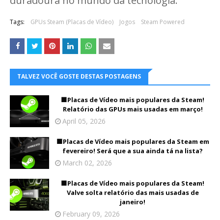
duradoura no mundo da tecnologia.
Tags:
GPUs Steam (Placas de Vídeo)
Jogos
Steam Powered
TALVEZ VOCÊ GOSTE DESTAS POSTAGENS
🟩Placas de Vídeo mais populares da Steam!
Relatório das GPUs mais usadas em março!
April 05, 2026
🟩Placas de Vídeo mais populares da Steam em
fevereiro! Será que a sua ainda tá na lista?
March 02, 2026
🟩Placas de Vídeo mais populares da Steam!
Valve solta relatório das mais usadas de
janeiro!
February 09, 2026