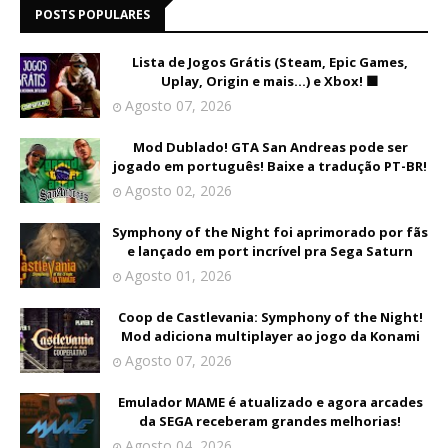
POSTS POPULARES
Lista de Jogos Grátis (Steam, Epic Games,
Uplay, Origin e mais...) e Xbox! 🟩
Agosto 07, 2026
Mod Dublado! GTA San Andreas pode ser
jogado em português! Baixe a tradução PT-BR!
Agosto 02, 2026
Symphony of the Night foi aprimorado por fãs
e lançado em port incrível pra Sega Saturn
Agosto 01, 2026
Coop de Castlevania: Symphony of the Night!
Mod adiciona multiplayer ao jogo da Konami
Agosto 07, 2026
Emulador MAME é atualizado e agora arcades
da SEGA receberam grandes melhorias!
Agosto 04, 2026