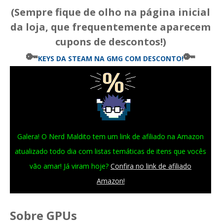
(Sempre fique de olho na página inicial
da loja, que frequentemente aparecem
cupons de descontos!)
🔑
🔑
KEYS DA STEAM
NA GMG COM DESCONTO!
Galera! O Nerd Maldito tem um link de afiliado na Amazon
atualizado todo dia com listas temáticas de itens que vocês
vão amar! Já viram hoje?
Confira no link de afiliado
Amazon!
Sobre GPUs