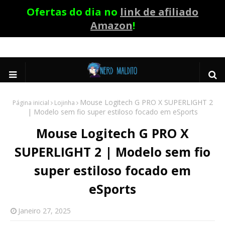
Ofertas do dia no
link de afiliado
Amazon
!
Mouse Logitech G PRO X SUPERLIGHT 2
Página inicial
Lojinha
| Modelo sem fio super estiloso focado em eSports
Mouse Logitech G PRO X
SUPERLIGHT 2 | Modelo sem fio
super estiloso focado em
eSports
Janeiro 27, 2025