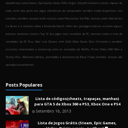
plataformas como Steam, Epic Games Store, GOG, Origin, Ubisoft Connect e outras. Apesar de
tudo, como boa parte dos jogos eletrônicos de computador também estão disponíveis nos
consoles, também sempre terão notícias sobre Playstation 5 (e PS4), notícias sobre Xbox Series
S e Series X e notícias sobre a Nintendo Switch. Além das postagens diárias, existem alguns
eventos semanais como o Top 10 dos jogos mais vendidos de PC, mensais como a lista de
novidades da PS Plus, Xbox Live Games with Gold (Xbox Game Pass Ultimate) e também
assuntos relacionados a streaming como as novidades da Netflix, Prime Video, HBO Max e
Disney Plus. Melhores ofertas, promoções e descontos da Black Friday também sempre são
postadas anualmente!
Posts Populares
Lista de códigos(cheats, trapaças, manhas)
para GTA 5 de Xbox 360 e PS3, Xbox One e PS4
Setembro 16, 2013
Lista de Jogos Grátis (Steam, Epic Games,