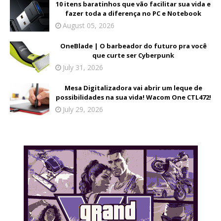
10 itens baratinhos que vão facilitar sua vida e
fazer toda a diferença no PC e Notebook
August 05, 2026
OneBlade | O barbeador do futuro pra você
que curte ser Cyberpunk
July 31, 2026
Mesa Digitalizadora vai abrir um leque de
possibilidades na sua vida! Wacom One CTL472!
July 29, 2026