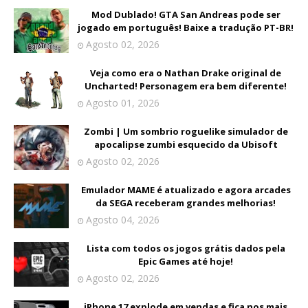
Mod Dublado! GTA San Andreas pode ser
jogado em português! Baixe a tradução PT-BR!
Agosto 02, 2026
Veja como era o Nathan Drake original de
Uncharted! Personagem era bem diferente!
Agosto 01, 2026
Zombi | Um sombrio roguelike simulador de
apocalipse zumbi esquecido da Ubisoft
Agosto 02, 2026
Emulador MAME é atualizado e agora arcades
da SEGA receberam grandes melhorias!
Agosto 04, 2026
Lista com todos os jogos grátis dados pela
Epic Games até hoje!
Agosto 02, 2026
iPhone 17 explode em vendas e fica nos mais