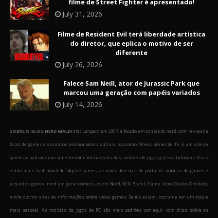
filme de Street Fighter é apresentado!
July 31, 2026
Filme de Resident Evil terá liberdade artística
do diretor, que eplica o motivo de ser
diferente
July 26, 2026
Falece Sam Neill, ator de Jurassic Park que
marcou uma geração com papéis variados
July 14, 2026
SOBRE O BLOG NERD MALDITO:
Lançado em 2007, é focado em conteúdo nerd, com reviews e
dicas de games e assuntos relacionados a cultura pop como filmes, séries de TV. É um site de
games atualizado diariamente com notícias variadas, indo desde jogos grátis a tutoriais. Usa o
estilo mais tradicional de blog de games, ao invés do estilo de portal de notícias de games e
assuntos geek e nerd em geral como o Jovem Nerd, IGN Brasil, Game Vicio, Ovicio, Omelete,
entre outros sites de informações sobre video games. Sendo assim, costuma ter um toque
mais pessoal. As notícias de jogos de PC são mais padrões por aqui, com dicas sobre as