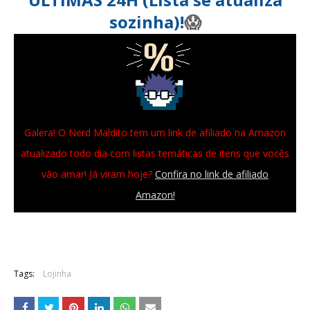
sozinha)!
😱
Galera! O Nerd Maldito tem um link de afiliado na Amazon
atualizado todo dia com listas temáticas de itens que vocês
vão amar! Já viram hoje?
Confira no link de afiliado
Amazon!
Tags:
Lojinha