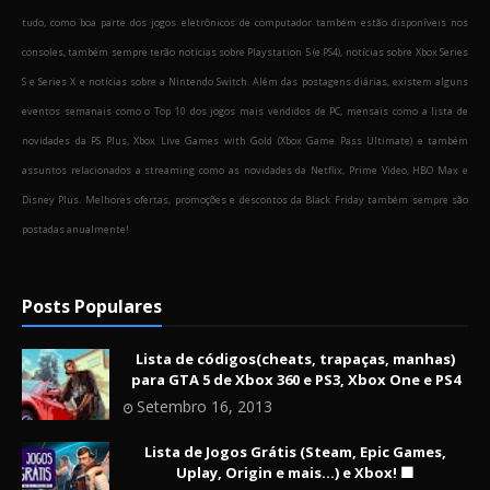
tudo, como boa parte dos jogos eletrônicos de computador também estão disponíveis nos
consoles, também sempre terão notícias sobre Playstation 5 (e PS4), notícias sobre Xbox Series
S e Series X e notícias sobre a Nintendo Switch. Além das postagens diárias, existem alguns
eventos semanais como o Top 10 dos jogos mais vendidos de PC, mensais como a lista de
novidades da PS Plus, Xbox Live Games with Gold (Xbox Game Pass Ultimate) e também
assuntos relacionados a streaming como as novidades da Netflix, Prime Video, HBO Max e
Disney Plus. Melhores ofertas, promoções e descontos da Black Friday também sempre são
postadas anualmente!
Posts Populares
Lista de códigos(cheats, trapaças, manhas)
para GTA 5 de Xbox 360 e PS3, Xbox One e PS4
Setembro 16, 2013
Lista de Jogos Grátis (Steam, Epic Games,
Uplay, Origin e mais...) e Xbox! 🟩