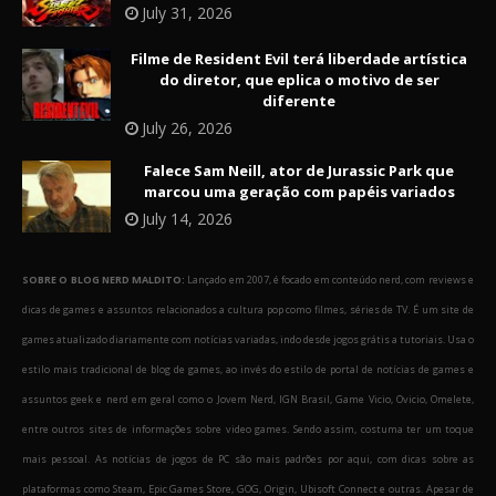
July 31, 2026
Filme de Resident Evil terá liberdade artística
do diretor, que eplica o motivo de ser
diferente
July 26, 2026
Falece Sam Neill, ator de Jurassic Park que
marcou uma geração com papéis variados
July 14, 2026
SOBRE O BLOG NERD MALDITO:
Lançado em 2007, é focado em conteúdo nerd, com reviews e
dicas de games e assuntos relacionados a cultura pop como filmes, séries de TV. É um site de
games atualizado diariamente com notícias variadas, indo desde jogos grátis a tutoriais. Usa o
estilo mais tradicional de blog de games, ao invés do estilo de portal de notícias de games e
assuntos geek e nerd em geral como o Jovem Nerd, IGN Brasil, Game Vicio, Ovicio, Omelete,
entre outros sites de informações sobre video games. Sendo assim, costuma ter um toque
mais pessoal. As notícias de jogos de PC são mais padrões por aqui, com dicas sobre as
plataformas como Steam, Epic Games Store, GOG, Origin, Ubisoft Connect e outras. Apesar de