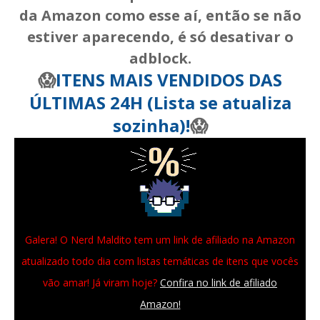
da Amazon como esse aí, então se não
estiver aparecendo, é só desativar o
adblock.
😱
ITENS MAIS VENDIDOS DAS
ÚLTIMAS 24H (Lista se atualiza
sozinha)!
😱
Galera! O Nerd Maldito tem um link de afiliado na Amazon
atualizado todo dia com listas temáticas de itens que vocês
vão amar! Já viram hoje?
Confira no link de afiliado
Amazon!