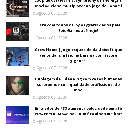
Coop de Castlevania: Symphony of the Night!
Mod adiciona multiplayer ao jogo da Konami
Agosto 07, 2026
Lista com todos os jogos grátis dados pela
Epic Games até hoje!
Agosto 02, 2026
Grow Home | Jogo esquecido da Ubisoft que
vai te dar um frio na barriga com árvore
gigante!
Agosto 07, 2026
Dublagem de Elden Ring com vozes humanas
surpreende com qualidade profissional do
mod
Agosto 08, 2026
Emulador de PS3 aumenta velocidade em até
60% com ARM64 e no Linux fica ainda melhor!
Agosto 06, 2026