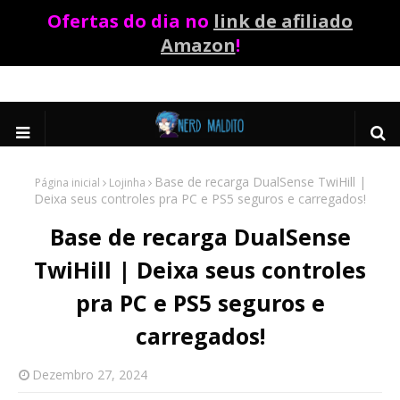
Ofertas do dia no
link de afiliado
Amazon
!
Base de recarga DualSense TwiHill |
Página inicial
Lojinha
Deixa seus controles pra PC e PS5 seguros e carregados!
Base de recarga DualSense
TwiHill | Deixa seus controles
pra PC e PS5 seguros e
carregados!
Dezembro 27, 2024