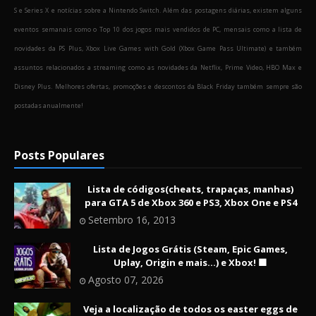
S e Series X e notícias sobre a Nintendo Switch. Além das postagens diárias, existem alguns
eventos semanais como o Top 10 dos jogos mais vendidos de PC, mensais como a lista de
novidades da PS Plus, Xbox Live Games with Gold (Xbox Game Pass Ultimate) e também
assuntos relacionados a streaming como as novidades da Netflix, Prime Video, HBO Max e
Disney Plus. Melhores ofertas, promoções e descontos da Black Friday também sempre são
postadas anualmente!
Posts Populares
Lista de códigos(cheats, trapaças, manhas)
para GTA 5 de Xbox 360 e PS3, Xbox One e PS4
Setembro 16, 2013
Lista de Jogos Grátis (Steam, Epic Games,
Uplay, Origin e mais...) e Xbox! 🟩
Agosto 07, 2026
Veja a localização de todos os easter eggs de