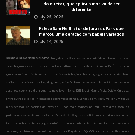
do diretor, que eplica o motivo de ser
diferente
July 26, 2026
Falece Sam Neill, ator de Jurassic Park que
marcou uma geração com papéis variados
July 14, 2026
SOBRE O BLOG NERD MALDITO:
Lançado em 2007, é focado em conteúdo nerd, com reviews e
dicas de games e assuntos relacionados a cultura pop como filmes, séries de TV. É um site de
games atualizado diariamente com notícias variadas, indo desde jogos grátis a tutoriais. Usa o
estilo mais tradicional de blog de games, ao invés do estilo de portal de notícias de games e
assuntos geek e nerd em geral como o Jovem Nerd, IGN Brasil, Game Vicio, Ovicio, Omelete,
entre outros sites de informações sobre video games. Sendo assim, costuma ter um toque
mais pessoal. As notícias de jogos de PC são mais padrões por aqui, com dicas sobre as
plataformas como Steam, Epic Games Store, GOG, Origin, Ubisoft Connect e outras. Apesar de
tudo, como boa parte dos jogos eletrônicos de computador também estão disponíveis nos
consoles, também sempre terão notícias sobre Playstation 5 (e PS4), notícias sobre Xbox Series