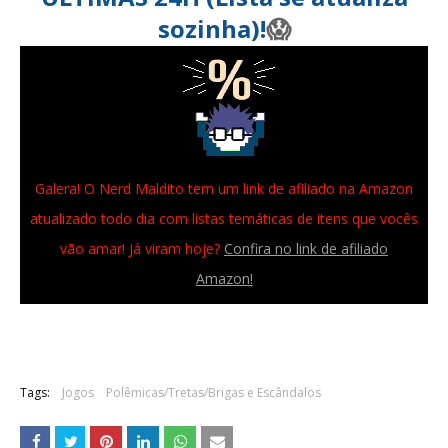
sozinha)!
😱
Galera! O Nerd Maldito tem um link de afiliado na Amazon
atualizado todo dia com listas temáticas de itens que vocês
vão amar! Já viram hoje?
Confira no link de afiliado
Amazon!
Tags:
Jogos
Polêmicas/Tretas/Brigas e Escândalos