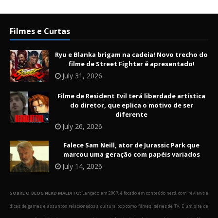
Filmes e Curtas
Ryu e Blanka brigam na cadeia! Novo trecho do
filme de Street Fighter é apresentado!
July 31, 2026
Filme de Resident Evil terá liberdade artística
do diretor, que eplica o motivo de ser
diferente
July 26, 2026
Falece Sam Neill, ator de Jurassic Park que
marcou uma geração com papéis variados
July 14, 2026
SOBRE O BLOG NERD MALDITO:
Lançado em 2007, é focado em conteúdo nerd, com reviews e
dicas de games e assuntos relacionados a cultura pop como filmes, séries de TV. É um site de