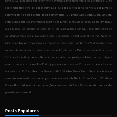
games atualizado diariamente com notícias variadas, indo desde jogos grátis a tutoriais. Usa o
estilo mais tradicional de blog de games, ao invés do estilo de portal de notícias de games e
assuntos geek e nerd em geral como o Jovem Nerd, IGN Brasil, Game Vicio, Ovicio, Omelete,
entre outros sites de informações sobre video games. Sendo assim, costuma ter um toque
mais pessoal. As notícias de jogos de PC são mais padrões por aqui, com dicas sobre as
plataformas como Steam, Epic Games Store, GOG, Origin, Ubisoft Connect e outras. Apesar de
tudo, como boa parte dos jogos eletrônicos de computador também estão disponíveis nos
consoles, também sempre terão notícias sobre Playstation 5 (e PS4), notícias sobre Xbox Series
S e Series X e notícias sobre a Nintendo Switch. Além das postagens diárias, existem alguns
eventos semanais como o Top 10 dos jogos mais vendidos de PC, mensais como a lista de
novidades da PS Plus, Xbox Live Games with Gold (Xbox Game Pass Ultimate) e também
assuntos relacionados a streaming como as novidades da Netflix, Prime Video, HBO Max e
Disney Plus. Melhores ofertas, promoções e descontos da Black Friday também sempre são
postadas anualmente!
Posts Populares