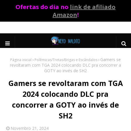
Ofertas do dia no
link de afiliado
Amazon
!
Gamers se
Página inicial
Polêmicas/Tretas/Brigas e Escândalos
revoltaram com TGA 2024 colocando DLC pra concorrer a
GOTY ao invés de SH2
Gamers se revoltaram com TGA
2024 colocando DLC pra
concorrer a GOTY ao invés de
SH2
Novembro 21, 2024