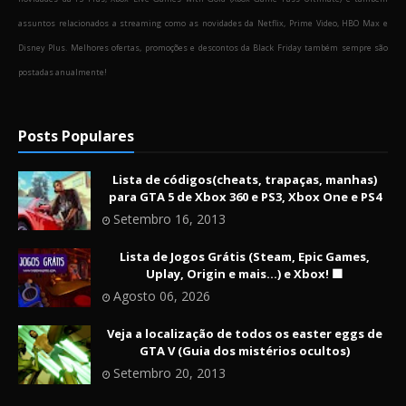
assuntos relacionados a streaming como as novidades da Netflix, Prime Video, HBO Max e
Disney Plus. Melhores ofertas, promoções e descontos da Black Friday também sempre são
postadas anualmente!
Posts Populares
Lista de códigos(cheats, trapaças, manhas)
para GTA 5 de Xbox 360 e PS3, Xbox One e PS4
Setembro 16, 2013
Lista de Jogos Grátis (Steam, Epic Games,
Uplay, Origin e mais...) e Xbox! 🟩
Agosto 06, 2026
Veja a localização de todos os easter eggs de
GTA V (Guia dos mistérios ocultos)
Setembro 20, 2013