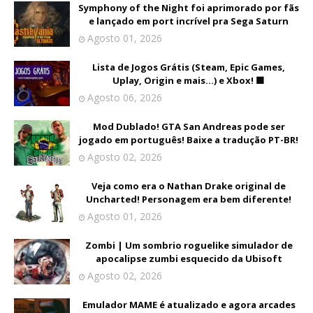
Symphony of the Night foi aprimorado por fãs
e lançado em port incrível pra Sega Saturn
Agosto 01, 2026
Lista de Jogos Grátis (Steam, Epic Games,
Uplay, Origin e mais...) e Xbox! 🟩
Agosto 06, 2026
Mod Dublado! GTA San Andreas pode ser
jogado em português! Baixe a tradução PT-BR!
Agosto 02, 2026
Veja como era o Nathan Drake original de
Uncharted! Personagem era bem diferente!
Agosto 01, 2026
Zombi | Um sombrio roguelike simulador de
apocalipse zumbi esquecido da Ubisoft
Agosto 02, 2026
Emulador MAME é atualizado e agora arcades