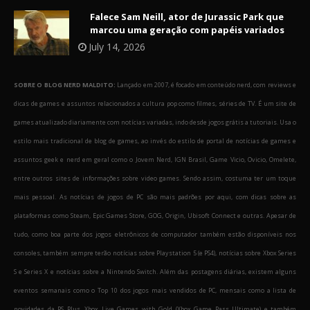
Falece Sam Neill, ator de Jurassic Park que
marcou uma geração com papéis variados
July 14, 2026
SOBRE O BLOG NERD MALDITO:
Lançado em 2007, é focado em conteúdo nerd, com reviews e
dicas de games e assuntos relacionados a cultura pop como filmes, séries de TV. É um site de
games atualizado diariamente com notícias variadas, indo desde jogos grátis a tutoriais. Usa o
estilo mais tradicional de blog de games, ao invés do estilo de portal de notícias de games e
assuntos geek e nerd em geral como o Jovem Nerd, IGN Brasil, Game Vicio, Ovicio, Omelete,
entre outros sites de informações sobre video games. Sendo assim, costuma ter um toque
mais pessoal. As notícias de jogos de PC são mais padrões por aqui, com dicas sobre as
plataformas como Steam, Epic Games Store, GOG, Origin, Ubisoft Connect e outras. Apesar de
tudo, como boa parte dos jogos eletrônicos de computador também estão disponíveis nos
consoles, também sempre terão notícias sobre Playstation 5 (e PS4), notícias sobre Xbox Series
S e Series X e notícias sobre a Nintendo Switch. Além das postagens diárias, existem alguns
eventos semanais como o Top 10 dos jogos mais vendidos de PC, mensais como a lista de
novidades da PS Plus, Xbox Live Games with Gold (Xbox Game Pass Ultimate) e também