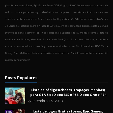
plataformas como Steam, Epic Games Store, GOG, Origin, Ubisoft Connect e outras. Apesar de
tudo, como boa parte dos jogos eletrônicos de computador também estão disponíveis nos
consoles, também sempre terão notícias sobre Playstation 5 (e PS4), notícias sobre Xbox Series
S e Series X e notícias sobre a Nintendo Switch. Além das postagens diárias, existem alguns
eventos semanais como o Top 10 dos jogos mais vendidos de PC, mensais como a lista de
novidades da PS Plus, Xbox Live Games with Gold (Xbox Game Pass Ultimate) e também
assuntos relacionados a streaming como as novidades da Netflix, Prime Video, HBO Max e
Disney Plus. Melhores ofertas, promoções e descontos da Black Friday também sempre são
postadas anualmente!
Posts Populares
Lista de códigos(cheats, trapaças, manhas)
para GTA 5 de Xbox 360 e PS3, Xbox One e PS4
Setembro 16, 2013
Lista de Jogos Grátis (Steam, Epic Games,