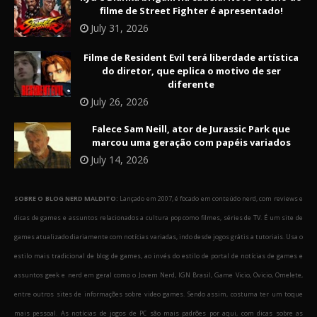
filme de Street Fighter é apresentado!
July 31, 2026
Filme de Resident Evil terá liberdade artística
do diretor, que eplica o motivo de ser
diferente
July 26, 2026
Falece Sam Neill, ator de Jurassic Park que
marcou uma geração com papéis variados
July 14, 2026
SOBRE O BLOG NERD MALDITO:
Lançado em 2007, é focado em conteúdo nerd, com reviews e
dicas de games e assuntos relacionados a cultura pop como filmes, séries de TV. É um site de
games atualizado diariamente com notícias variadas, indo desde jogos grátis a tutoriais. Usa o
estilo mais tradicional de blog de games, ao invés do estilo de portal de notícias de games e
assuntos geek e nerd em geral como o Jovem Nerd, IGN Brasil, Game Vicio, Ovicio, Omelete,
entre outros sites de informações sobre video games. Sendo assim, costuma ter um toque
mais pessoal. As notícias de jogos de PC são mais padrões por aqui, com dicas sobre as