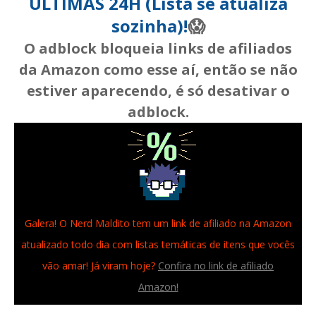
ÚLTIMAS 24H (Lista se atualiza
sozinha)!
😱
O adblock bloqueia links de afiliados
da Amazon como esse aí, então se não
estiver aparecendo, é só desativar o
adblock.
Galera! O Nerd Maldito tem um link de afiliado na Amazon
atualizado todo dia com listas temáticas de itens que vocês
vão amar! Já viram hoje?
Confira no link de afiliado
Amazon!