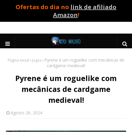
Ofertas do dia no
link de afiliado
Amazon
!
Pyrene é um roguelike com mecânicas de
Página inicial
Jogos
cardgame medieval!
Pyrene é um roguelike com
mecânicas de cardgame
medieval!
Agosto 26, 2024