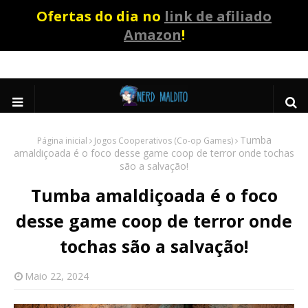
Ofertas do dia no
link de afiliado
Amazon
!
Tumba
Página inicial
Jogos Cooperativos (Co-op Games)
amaldiçoada é o foco desse game coop de terror onde tochas
são a salvação!
Tumba amaldiçoada é o foco
desse game coop de terror onde
tochas são a salvação!
Maio 22, 2024