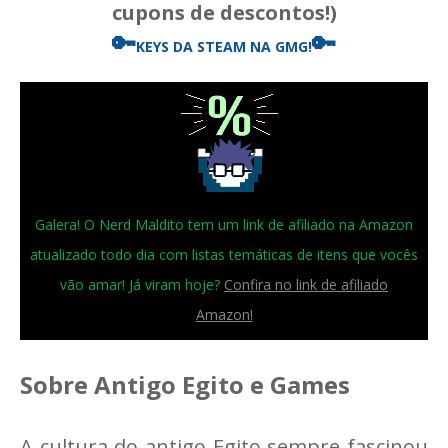
cupons de descontos!)
🔑
🔑
KEYS DA STEAM
NA GMG!
Galera! O Nerd Maldito tem um link de afiliado na Amazon
atualizado todo dia com listas temáticas de itens que vocês
vão amar! Já viram hoje?
Confira no link de afiliado
Amazon!
Sobre Antigo Egito e Games
A cultura do antigo Egito sempre fascinou