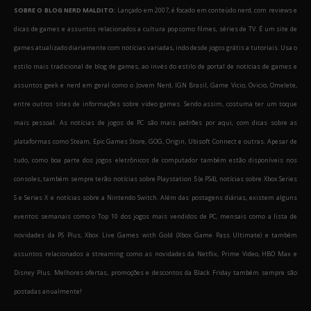
SOBRE O BLOG NERD MALDITO:
Lançado em 2007, é focado em conteúdo nerd, com reviews e
dicas de games e assuntos relacionados a cultura pop como filmes, séries de TV. É um site de
games atualizado diariamente com notícias variadas, indo desde jogos grátis a tutoriais. Usa o
estilo mais tradicional de blog de games, ao invés do estilo de portal de notícias de games e
assuntos geek e nerd em geral como o Jovem Nerd, IGN Brasil, Game Vicio, Ovicio, Omelete,
entre outros sites de informações sobre video games. Sendo assim, costuma ter um toque
mais pessoal. As notícias de jogos de PC são mais padrões por aqui, com dicas sobre as
plataformas como Steam, Epic Games Store, GOG, Origin, Ubisoft Connect e outras. Apesar de
tudo, como boa parte dos jogos eletrônicos de computador também estão disponíveis nos
consoles, também sempre terão notícias sobre Playstation 5 (e PS4), notícias sobre Xbox Series
S e Series X e notícias sobre a Nintendo Switch. Além das postagens diárias, existem alguns
eventos semanais como o Top 10 dos jogos mais vendidos de PC, mensais como a lista de
novidades da PS Plus, Xbox Live Games with Gold (Xbox Game Pass Ultimate) e também
assuntos relacionados a streaming como as novidades da Netflix, Prime Video, HBO Max e
Disney Plus. Melhores ofertas, promoções e descontos da Black Friday também sempre são
postadas anualmente!