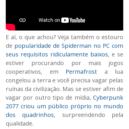
E aí, o que achou? Veja também o estouro
de
popularidade de Spiderman no PC com
seus requisitos ridiculamente baixos
, e se
estiver procurando por mais jogos
cooperativos, em
Permafrost
a lua
congelou a terra e você precisa vagar pelas
ruínas da civilização. Mas se estiver afim de
vagar por outro tipo de mídia,
Cyberpunk
2077 criou um público próprio no mundo
dos quadrinhos
, surpreendendo pela
qualidade.