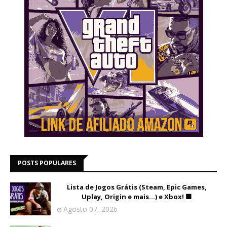
POSTS POPULARES
Lista de Jogos Grátis (Steam, Epic Games,
Uplay, Origin e mais...) e Xbox! 🟩
Agosto 07, 2026