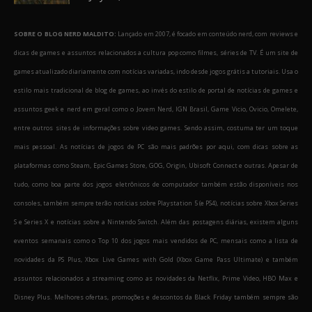
SOBRE O BLOG NERD MALDITO:
Lançado em 2007, é focado em conteúdo nerd, com reviews e
dicas de games e assuntos relacionados a cultura pop como filmes, séries de TV. É um site de
games atualizado diariamente com notícias variadas, indo desde jogos grátis a tutoriais. Usa o
estilo mais tradicional de blog de games, ao invés do estilo de portal de notícias de games e
assuntos geek e nerd em geral como o Jovem Nerd, IGN Brasil, Game Vicio, Ovicio, Omelete,
entre outros sites de informações sobre video games. Sendo assim, costuma ter um toque
mais pessoal. As notícias de jogos de PC são mais padrões por aqui, com dicas sobre as
plataformas como Steam, Epic Games Store, GOG, Origin, Ubisoft Connect e outras. Apesar de
tudo, como boa parte dos jogos eletrônicos de computador também estão disponíveis nos
consoles, também sempre terão notícias sobre Playstation 5 (e PS4), notícias sobre Xbox Series
S e Series X e notícias sobre a Nintendo Switch. Além das postagens diárias, existem alguns
eventos semanais como o Top 10 dos jogos mais vendidos de PC, mensais como a lista de
novidades da PS Plus, Xbox Live Games with Gold (Xbox Game Pass Ultimate) e também
assuntos relacionados a streaming como as novidades da Netflix, Prime Video, HBO Max e
Disney Plus. Melhores ofertas, promoções e descontos da Black Friday também sempre são