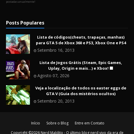
postadas anualmente!
Posts Populares
Lista de códigos(cheats, trapaças, manhas)
para GTA 5 de Xbox 360 e PS3, Xbox One e PS4
Setembro 16, 2013
Lista de Jogos Grátis (Steam, Epic Games,
Uplay, Origin e mais...) e Xbox! 🟩
Agosto 07, 2026
Veja a localização de todos os easter eggs de
GTA V (Guia dos mistérios ocultos)
Setembro 20, 2013
Início
Sobre o Blog
Entre em Contato
Copyright ©
2026
Nerd Maldito - O último blog nerd vivo da era de