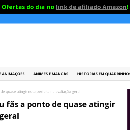
Ofertas do dia no
link de afiliado Amazon
!
 E ANIMAÇÕES
ANIMES E MANGÁS
HISTÓRIAS EM QUADRINHO
de quase atingir nota perfeita na avaliação geral
 fãs a ponto de quase atingir
geral