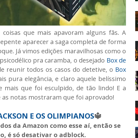
m coisas que mais apavoram alguns fãs. A
 repente aparecer a saga completa de forma
que. Já vimos edições maravilhosas como o
 psicodélico pra caramba, o desejado
Box de
de reunir todos os casos do detetive, o
Box
is pura elegância, e claro aquele belíssimo
e mais que foi esculpido, de tão lindo! E a
 e as notas mostraram que foi aprovado!
ACKSON E OS OLIMPIANOS
🔱
iados da Amazon como esse aí, então se
, é só desativar o adblock.