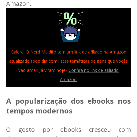
Amazon.
Galera! O Nerd Maldito tem um link de afiliado na Amazon
atualizado todo dia com listas temáticas de itens que vocês
vão amar! Já viram hoje?
Confira no link de afiliado
Amazon!
A popularização dos ebooks nos
tempos modernos
O gosto por ebooks cresceu com