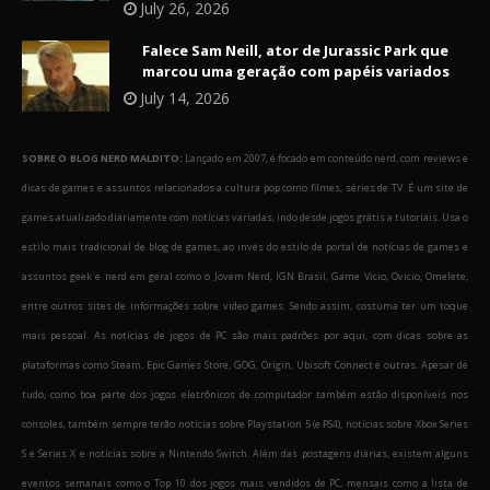
July 26, 2026
Falece Sam Neill, ator de Jurassic Park que
marcou uma geração com papéis variados
July 14, 2026
SOBRE O BLOG NERD MALDITO:
Lançado em 2007, é focado em conteúdo nerd, com reviews e
dicas de games e assuntos relacionados a cultura pop como filmes, séries de TV. É um site de
games atualizado diariamente com notícias variadas, indo desde jogos grátis a tutoriais. Usa o
estilo mais tradicional de blog de games, ao invés do estilo de portal de notícias de games e
assuntos geek e nerd em geral como o Jovem Nerd, IGN Brasil, Game Vicio, Ovicio, Omelete,
entre outros sites de informações sobre video games. Sendo assim, costuma ter um toque
mais pessoal. As notícias de jogos de PC são mais padrões por aqui, com dicas sobre as
plataformas como Steam, Epic Games Store, GOG, Origin, Ubisoft Connect e outras. Apesar de
tudo, como boa parte dos jogos eletrônicos de computador também estão disponíveis nos
consoles, também sempre terão notícias sobre Playstation 5 (e PS4), notícias sobre Xbox Series
S e Series X e notícias sobre a Nintendo Switch. Além das postagens diárias, existem alguns
eventos semanais como o Top 10 dos jogos mais vendidos de PC, mensais como a lista de