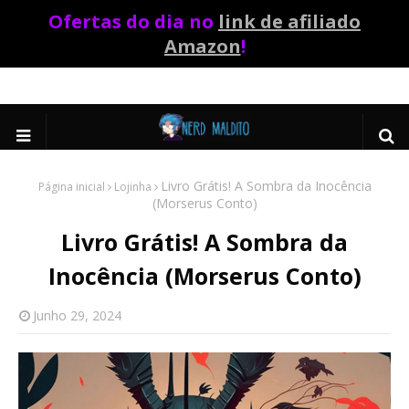
Ofertas do dia no
link de afiliado
Amazon
!
Livro Grátis! A Sombra da Inocência
Página inicial
Lojinha
(Morserus Conto)
Livro Grátis! A Sombra da
Inocência (Morserus Conto)
Junho 29, 2024