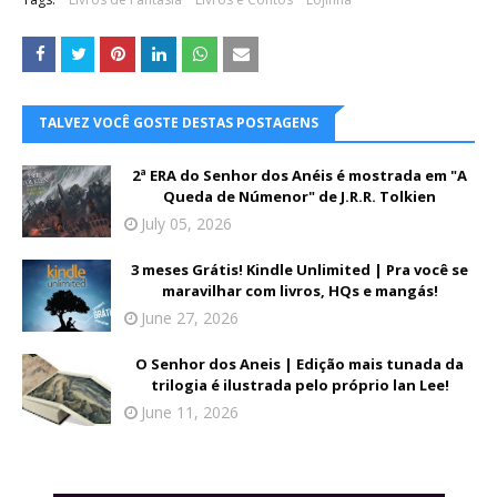
TALVEZ VOCÊ GOSTE DESTAS POSTAGENS
2ª ERA do Senhor dos Anéis é mostrada em "A
Queda de Númenor" de J.R.R. Tolkien
July 05, 2026
3 meses Grátis! Kindle Unlimited | Pra você se
maravilhar com livros, HQs e mangás!
June 27, 2026
O Senhor dos Aneis | Edição mais tunada da
trilogia é ilustrada pelo próprio lan Lee!
June 11, 2026