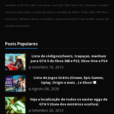
novidades da PS Plus, Xbox Live Games with Gold (Xbox Game Pass Ultimate) e também
assuntos relacionados a streaming como as novidades da Netflix, Prime Video, HBO Max e
Disney Plus. Melhores ofertas, promoções e descontos da Black Friday também sempre são
postadas anualmente!
Posts Populares
Lista de códigos(cheats, trapaças, manhas)
para GTA 5 de Xbox 360 e PS3, Xbox One e PS4
Setembro 16, 2013
Lista de Jogos Grátis (Steam, Epic Games,
Uplay, Origin e mais...) e Xbox! 🟩
Agosto 08, 2026
Veja a localização de todos os easter eggs de
GTA V (Guia dos mistérios ocultos)
Setembro 20, 2013