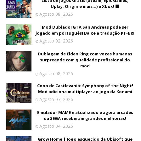
Lista de Jogos Grátis (Steam, Epic Games,
Uplay, Origin e mais...) e Xbox! 🟩
Agosto 08, 2026
Mod Dublado! GTA San Andreas pode ser
jogado em português! Baixe a tradução PT-BR!
Agosto 02, 2026
Dublagem de Elden Ring com vozes humanas
surpreende com qualidade profissional do
mod
Agosto 08, 2026
Coop de Castlevania: Symphony of the Night!
Mod adiciona multiplayer ao jogo da Konami
Agosto 07, 2026
Emulador MAME é atualizado e agora arcades
da SEGA receberam grandes melhorias!
Agosto 04, 2026
Grow Home | Jogo esquecido da Ubisoft que