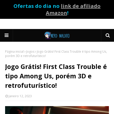
Ofertas do dia no
link de afiliado
Amazon
!
Página inicial
Jogos
Jogo Grátis! First Class Trouble é tipo Among Us,
porém 3D e retrofuturístico!
Jogo Grátis! First Class Trouble é
tipo Among Us, porém 3D e
retrofuturístico!
Janeiro 12, 2023