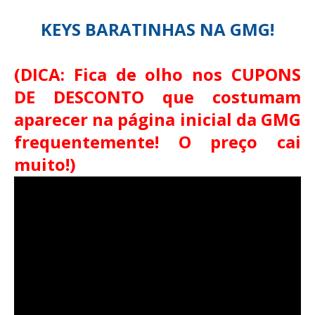
KEYS BARATINHAS NA GMG!
(DICA: Fica de olho nos CUPONS
DE DESCONTO que costumam
aparecer na página inicial da GMG
frequentemente! O preço cai
muito!)