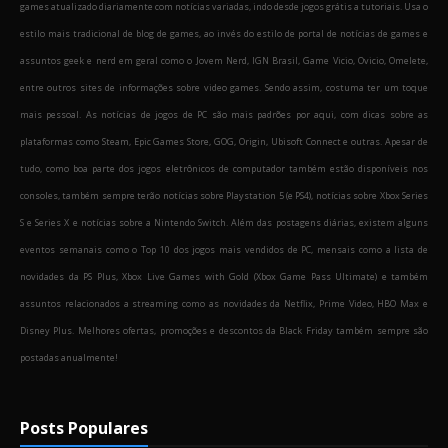
games atualizado diariamente com notícias variadas, indo desde jogos grátis a tutoriais. Usa o
estilo mais tradicional de blog de games, ao invés do estilo de portal de notícias de games e
assuntos geek e nerd em geral como o Jovem Nerd, IGN Brasil, Game Vicio, Ovicio, Omelete,
entre outros sites de informações sobre video games. Sendo assim, costuma ter um toque
mais pessoal. As notícias de jogos de PC são mais padrões por aqui, com dicas sobre as
plataformas como Steam, Epic Games Store, GOG, Origin, Ubisoft Connect e outras. Apesar de
tudo, como boa parte dos jogos eletrônicos de computador também estão disponíveis nos
consoles, também sempre terão notícias sobre Playstation 5 (e PS4), notícias sobre Xbox Series
S e Series X e notícias sobre a Nintendo Switch. Além das postagens diárias, existem alguns
eventos semanais como o Top 10 dos jogos mais vendidos de PC, mensais como a lista de
novidades da PS Plus, Xbox Live Games with Gold (Xbox Game Pass Ultimate) e também
assuntos relacionados a streaming como as novidades da Netflix, Prime Video, HBO Max e
Disney Plus. Melhores ofertas, promoções e descontos da Black Friday também sempre são
postadas anualmente!
Posts Populares