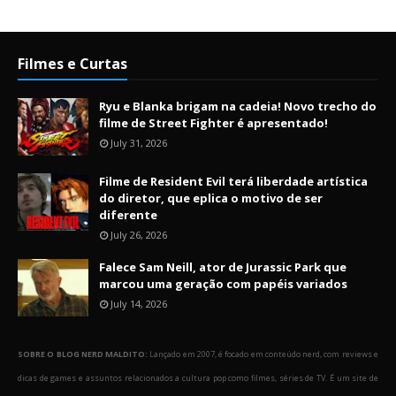
Filmes e Curtas
Ryu e Blanka brigam na cadeia! Novo trecho do
filme de Street Fighter é apresentado!
July 31, 2026
Filme de Resident Evil terá liberdade artística
do diretor, que eplica o motivo de ser
diferente
July 26, 2026
Falece Sam Neill, ator de Jurassic Park que
marcou uma geração com papéis variados
July 14, 2026
SOBRE O BLOG NERD MALDITO:
Lançado em 2007, é focado em conteúdo nerd, com reviews e
dicas de games e assuntos relacionados a cultura pop como filmes, séries de TV. É um site de