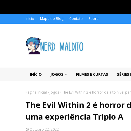
Início
Mapa do Blog
Contato
Sobre
INÍCIO
JOGOS
FILMES E CURTAS
SÉRIES
Página inicial
Jogos
The Evil Within 2 é horror de alto nível 
The Evil Within 2 é horror 
uma experiência Triplo A
Outubro 22, 2022