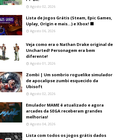
Agosto 02, 2026
Lista de Jogos Grátis (Steam, Epic Games,
Uplay, Origin e mais...) e Xbox! 🟩
Agosto 06, 2026
Veja como era o Nathan Drake original de
Uncharted! Personagem era bem
diferente!
Agosto 01, 2026
Zombi | Um sombrio roguelike simulador
de apocalipse zumbi esquecido da
Ubisoft
Agosto 02, 2026
Emulador MAME é atualizado e agora
arcades da SEGA receberam grandes
melhorias!
Agosto 04, 2026
Lista com todos os jogos grátis dados