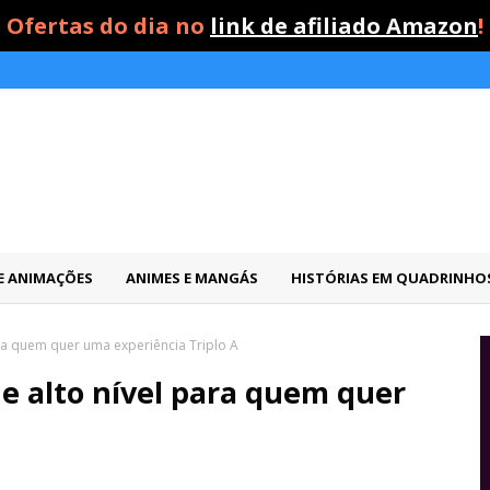
Ofertas do dia no
link de afiliado Amazon
!
 E ANIMAÇÕES
ANIMES E MANGÁS
HISTÓRIAS EM QUADRINHO
para quem quer uma experiência Triplo A
de alto nível para quem quer