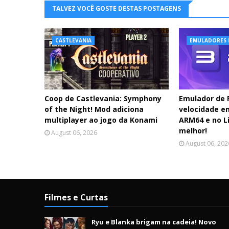
TALVEZ VOCÊ GOSTE DESTAS POSTAGENS
CASTLEVANIA
EMULADORES 
Coop de Castlevania: Symphony
Emulador de
of the Night! Mod adiciona
velocidade e
multiplayer ao jogo da Konami
ARM64 e no Li
melhor!
August 06, 2026
August 06, 202
Filmes e Curtas
Ryu e Blanka brigam na cadeia! Novo