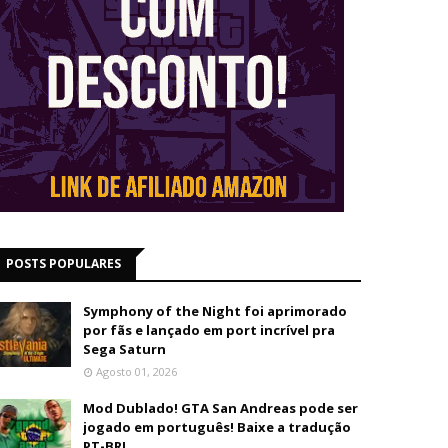
POSTS POPULARES
Symphony of the Night foi aprimorado
por fãs e lançado em port incrível pra
Sega Saturn
Agosto 01, 2026
Mod Dublado! GTA San Andreas pode ser
jogado em português! Baixe a tradução
PT-BR!