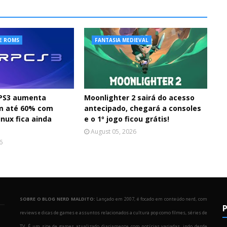
E ROMS
FANTASIA MEDIEVAL
 PS3 aumenta
Moonlighter 2 sairá do acesso
m até 60% com
antecipado, chegará a consoles
nux fica ainda
e o 1º jogo ficou grátis!
August 05, 2026
6
SOBRE O BLOG NERD MALDITO:
Lançado em 2007, é focado em conteúdo nerd, com
P
reviews e dicas de games e assuntos relacionados a cultura pop como filmes, séries de
TV. É um site de games atualizado diariamente com notícias variadas, indo desde