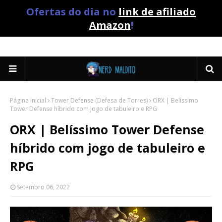
Ofertas do dia no
link de afiliado
Amazon
!
Página inicial
Tower Defense (Defesa de Torres)
ORX | Belíssimo
Tower Defense híbrido com jogo de tabuleiro e RPG
ORX | Belíssimo Tower Defense
híbrido com jogo de tabuleiro e
RPG
Setembro 06, 2022