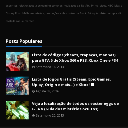
assuntos relacionados a streaming como as novidades da Netflix, Prime Video, HBO Max e
Disney Plus. Melhores ofertas, promoções e descontos da Black Friday também sempre são
postadas anualmente!
Posts Populares
Lista de códigos(cheats, trapaças, manhas)
para GTA 5 de Xbox 360 e PS3, Xbox One e PS4
Setembro 16, 2013
Lista de Jogos Grátis (Steam, Epic Games,
Uplay, Origin e mais...) e Xbox! 🟩
Agosto 08, 2026
Veja a localização de todos os easter eggs de
GTA V (Guia dos mistérios ocultos)
Setembro 20, 2013