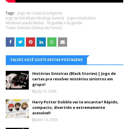
Tags:
Jogo de Cartas (Cardgame)
Jogo de Estratégia (Strategy Games)
Jogos Analisados
Medieval (Idade Média)
Roguelike e Roguelite
Tower Defense (Defesa de Torres)
TALVEZ VOCÊ GOSTE DESTAS POSTAGENS
Histórias Sinistras (Black Stories) | Jogo de
cartas pra resolver mistérios sinistros em
grupo!
July 10, 2026
Harry Potter Dobble vai te encantar! Rápido,
compacto, divertido e extremamente
acessível!
June 13, 2026