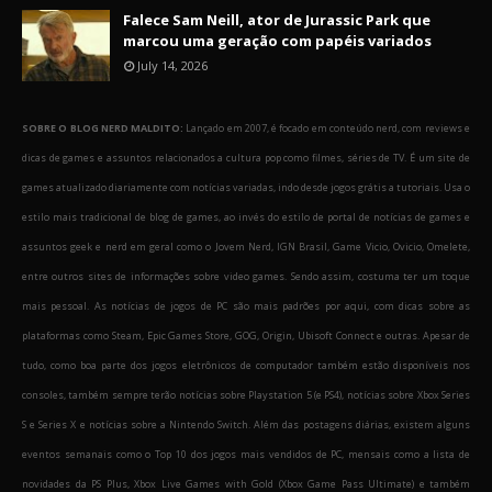
Falece Sam Neill, ator de Jurassic Park que
marcou uma geração com papéis variados
July 14, 2026
SOBRE O BLOG NERD MALDITO:
Lançado em 2007, é focado em conteúdo nerd, com reviews e
dicas de games e assuntos relacionados a cultura pop como filmes, séries de TV. É um site de
games atualizado diariamente com notícias variadas, indo desde jogos grátis a tutoriais. Usa o
estilo mais tradicional de blog de games, ao invés do estilo de portal de notícias de games e
assuntos geek e nerd em geral como o Jovem Nerd, IGN Brasil, Game Vicio, Ovicio, Omelete,
entre outros sites de informações sobre video games. Sendo assim, costuma ter um toque
mais pessoal. As notícias de jogos de PC são mais padrões por aqui, com dicas sobre as
plataformas como Steam, Epic Games Store, GOG, Origin, Ubisoft Connect e outras. Apesar de
tudo, como boa parte dos jogos eletrônicos de computador também estão disponíveis nos
consoles, também sempre terão notícias sobre Playstation 5 (e PS4), notícias sobre Xbox Series
S e Series X e notícias sobre a Nintendo Switch. Além das postagens diárias, existem alguns
eventos semanais como o Top 10 dos jogos mais vendidos de PC, mensais como a lista de
novidades da PS Plus, Xbox Live Games with Gold (Xbox Game Pass Ultimate) e também